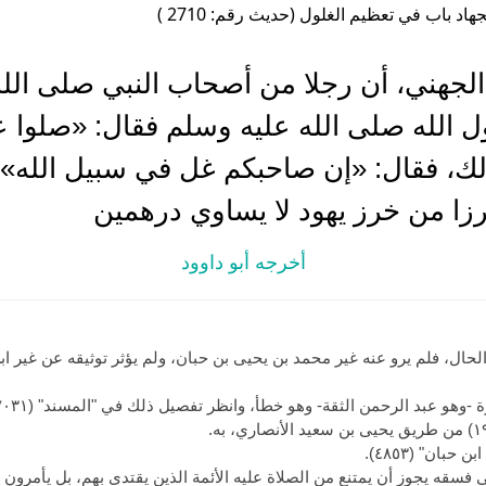
هاد باب في تعظيم الغلول (حديث رقم: 2710 )
الجهني، أن رجلا من أصحاب النبي صلى الل
ل الله صلى الله عليه وسلم فقال: «صلوا 
ك، فقال: «إن صاحبكم غل في سبيل الله».
رزا من خرز يهود لا يساوي درهمين
أخرجه أبو داوود
لحال، فلم يرو عنه غير محمد بن يحيى بن حبان، ولم يؤثر توثيقه عن غير 
هو عبد الرحمن الثقة- وهو خطأ، وانظر تفصيل ذلك في "المسند" (١٧٠٣١).
فسقه يجوز أن يمتنع من الصلاة عليه الأئمة الذين يقتدى بهم، بل يأمرون ا