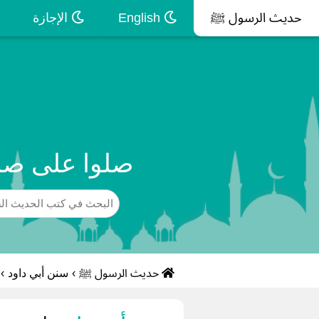
حديث الرسول ﷺ
English
الإجازة
صلوا على صاح
حديث الرسول ﷺ
›
سنن أبي داود
›