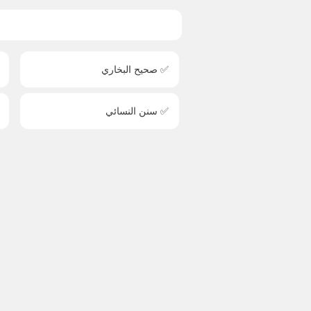
✅ صحيح البخاري
✅ سنن النسائي