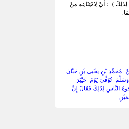
ِذَلِكَ ) ‏ ‏: أَيْ لِامْتِنَاعِهِ مِنْ
مَا.
َنْ ‏ ‏مُحَمَّدِ بْنِ يَحْيَى بْنِ حَبَّانَ ‏
لَّمَ ‏ ‏تُوُفِّيَ يَوْمَ ‏ ‏خَيْبَرَ ‏
جُوهُ النَّاسِ لِذَلِكَ فَقَالَ إِنَّ
َيْنِ ‏