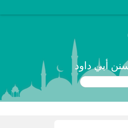
نن أبي داود