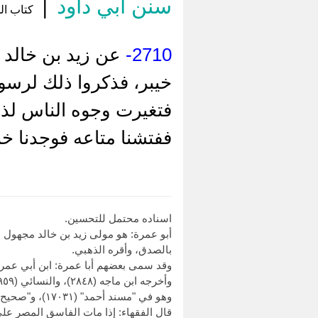
سنن أبي داود
|
كتاب الج
2710-
عن زيد بن خالد 
خيبر، فذكروا ذلك لرسو
فتغيرت وجوه الناس لذل
ففتشنا متاعه فوجدنا خ
اسناده محتمل للتحسين.
أبو عمرة: هو مولى زيد بن خالد مجهول ا
بالصدق، وأقره الذهبي.
وقد سمى بعضهم أبا عمرة: ابن أبي عمرة -و
وأخرجه ابن ماجه (٢٨٤٨)، والنسائي (١٩٥٩) من طريق يحيى بن سعيد الأنصاري، به.
وهو في "مسند أحمد" (١٧٠٣١)، و"صحيح ابن حبان" (٤٨٥٣).
قال الفقهاء: إذا مات الفاسق المصر على 