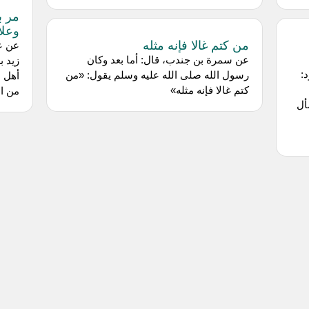
مر ب
وعلا
من كتم غالا فإنه مثله
عن ع
عن سمرة بن جندب، قال: أما بعد وكان
زيد ب
:
رسول الله صلى الله عليه وسلم يقول: «من
أهل ا
كتم غالا فإنه مثله»
من ال
أل