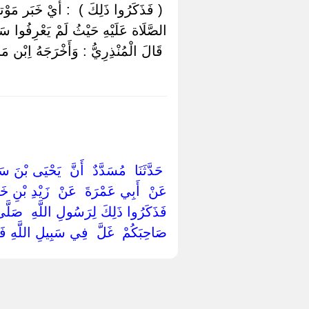
‏ ‏( فَذَكَرُوا ذَلِكَ ) ‏ ‏: أَيْ خَبَر مَوْته
الصَّلَاة عَلَيْهِ حَيْثُ لَمْ يَعْرِفُوا سَبَ
‏ ‏قَالَ الْمُنْذِرِيُّ : وَأَخْرَجَهُ اِبْن مَ
‏ ‏حَدَّثَنَا ‏ ‏مُسَدَّدٌ ‏ ‏أَنَّ ‏ ‏يَحْيَى بْ
‏عَنْ ‏ ‏أَبِي عَمْرَةَ ‏ ‏عَنْ ‏ ‏زَيْدِ بْنِ خَال
‏فَذَكَرُوا ذَلِكَ لِرَسُولِ اللَّهِ ‏ ‏صَلَّى
صَاحِبَكُمْ ‏ ‏غَلَّ ‏ ‏فِي سَبِيلِ اللَّهِ فَفَ