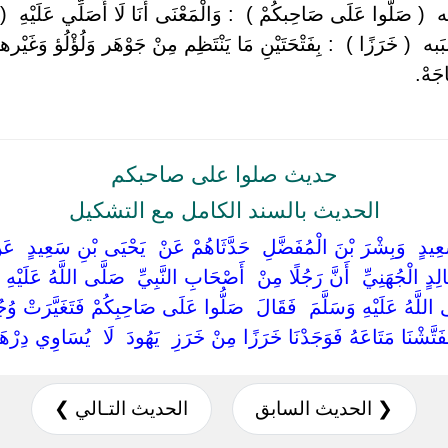
 ‏ ‏( صَلُّوا عَلَى صَاحِبكُمْ ) ‏ ‏: وَالْمَعْنَى أَنَا لَا أُصَلِّي عَلَيْهِ ‏ ‏( ل
به ‏ ‏( خَرَزًا ) ‏ ‏: بِفَتْحَتَيْنِ مَا يَنْتَظِم مِنْ جَوْهَر وَلُؤْلُؤ وَغَيْره
اجَهْ.
حديث صلوا على صاحبكم
الحديث بالسند الكامل مع التشكيل
نَ سَعِيدٍ ‏ ‏وَبِشْرَ بْنَ الْمُفَضَّلِ ‏ ‏حَدَّثَاهُمْ عَنْ ‏ ‏يَحْيَى بْنِ سَعِيدٍ ‏ ‏ع
ِدٍ الْجُهَنِيِّ ‏ ‏أَنَّ رَجُلًا مِنْ ‏ ‏أَصْحَابِ النَّبِيِّ ‏ ‏صَلَّى اللَّهُ عَلَيْهِ وَسَ
 اللَّهُ عَلَيْهِ وَسَلَّمَ ‏ ‏فَقَالَ ‏ ‏صَلُّوا عَلَى صَاحِبِكُمْ فَتَغَيَّرَتْ وُ
تَّشْنَا مَتَاعَهُ فَوَجَدْنَا خَرَزًا مِنْ خَرَزِ ‏ ‏يَهُودَ ‏ ‏لَا ‏ ‏يُسَاوِي دِرْهَم
❮ الحديث السابق
الحديث التـالي ❯