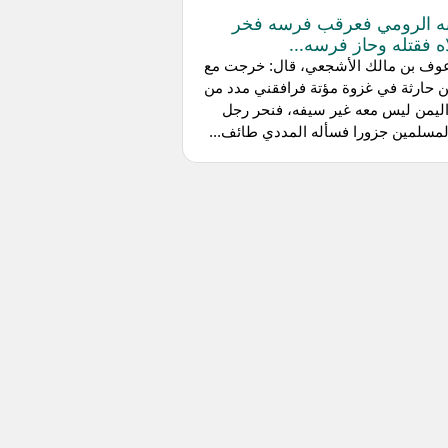
ه الرومي فعرقب فرسه فخر
ه فقتله وحاز فرسه...
وف بن مالك الأشجعي، قال: خرجت مع
ن حارثة في غزوة مؤتة فرافقني مدد من
ليمن ليس معه غير سيفه، فنحر رجل
مسلمين جزورا فسأله المددي طائف...