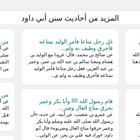
المزيد من أحاديث سنن أبي داود
غل رجل متاعا فأمر الوليد بمتاعه
من ق
فأحرق وطيف به ولم...
عن أب
لله
عن صالح بن محمد، قال: غزونا مع الوليد بن
صلى ا
هبا
هشام ومعنا سالم بن عبد الله بن عمر، وعمر
التقي
بن عبد العزيز، فغل رجل متاعا فأمر الوليد
من ال
بمتاعه فأحرق وطيف به ولم ي...
من ق
قام رسول الله ﷺ وأبا بكر وعمر
عن أ
بحرق متاع الغال وضر...
الله 
له
عن عمرو بن شعيب، عن أبيه، عن جده، «أن
رسول الله صلى الله عليه وسلم وأبا بكر
يومئذ
وعمر حرقوا متاع الغال وضربوه» قال أبو
.
داود: «وزاد فيه علي بن بحر، عن الولي...