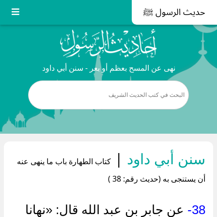
حديث الرسول ﷺ
نهى عن المسح بعظم أو بعر - سنن أبي داود
سنن أبي داود
|
كتاب الطهارة باب ما ينهى عنه
أن يستنجى به (حديث رقم: 38 )
38-
عن جابر بن عبد الله قال: «نهانا