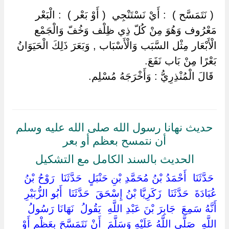
‏ ‏( نَتَمَسَّح ) ‏ ‏: أَيْ نَسْتَنْجِي ‏ ‏( أَوْ بَعْر ) ‏ ‏: الْبَعْر
مَعْرُوف وَهُوَ مِنْ كُلّ ذِي ظِلْف وَخُفّ وَالْجَمْع
الْأَبْعَار مِثْل السَّبَب وَالْأَسْبَاب , وَبَعَرَ ذَلِكَ الْحَيَوَانُ
بَعْرًا مِنْ بَاب نَفَعَ.
‏ ‏قَالَ الْمُنْذِرِيُّ : وَأَخْرَجَهُ مُسْلِم.
حديث نهانا رسول الله صلى الله عليه وسلم
أن نتمسح بعظم أو بعر
الحديث بالسند الكامل مع التشكيل
‏ ‏حَدَّثَنَا ‏ ‏أَحْمَدُ بْنُ مُحَمَّدِ بْنِ حَنْبَلٍ ‏ ‏حَدَّثَنَا ‏ ‏رَوْحُ بْنُ
عُبَادَةَ ‏ ‏حَدَّثَنَا ‏ ‏زَكَرِيَّا بْنُ إِسْحَقَ ‏ ‏حَدَّثَنَا ‏ ‏أَبُو الزُّبَيْرِ ‏
‏أَنَّهُ سَمِعَ ‏ ‏جَابِرَ بْنَ عَبْدِ اللَّهِ ‏ ‏يَقُولُ ‏ ‏نَهَانَا رَسُولُ
اللَّهِ ‏ ‏صَلَّى اللَّهُ عَلَيْهِ وَسَلَّمَ ‏ ‏أَنْ نَتَمَسَّحَ بِعَظْمٍ أَوْ