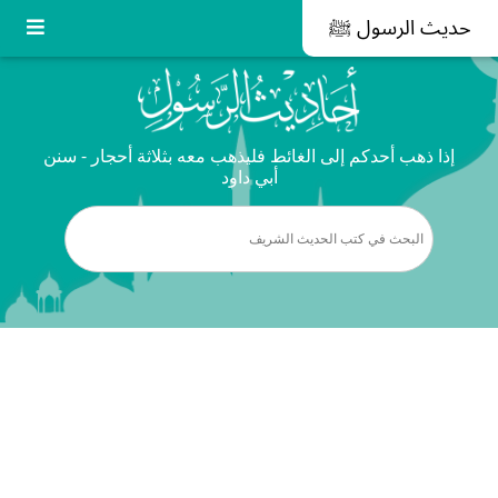
حديث الرسول ﷺ
إذا ذهب أحدكم إلى الغائط فليذهب معه بثلاثة أحجار - سنن
أبي داود