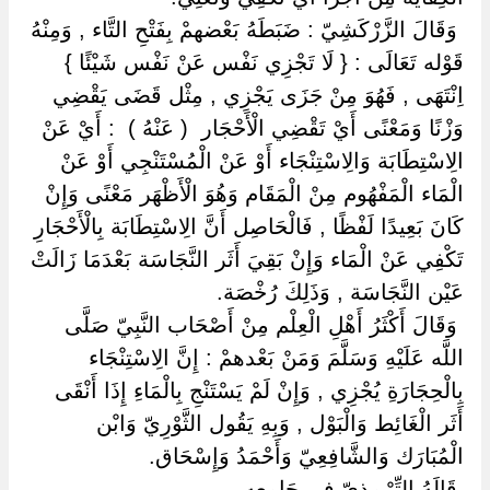
‏ ‏وَقَالَ الزَّرْكَشِيّ : ضَبَطَهُ بَعْضهمْ بِفَتْحِ التَّاء , وَمِنْهُ
قَوْله تَعَالَى : { لَا تَجْزِي نَفْس عَنْ نَفْس شَيْئًا }
اِنْتَهَى , فَهُوَ مِنْ جَزَى يَجْزِي , مِثْل قَضَى يَقْضِي
وَزْنًا وَمَعْنًى أَيْ تَقْضِي الْأَحْجَار ‏ ‏( عَنْهُ ) ‏ ‏: أَيْ عَنْ
الِاسْتِطَابَة وَالِاسْتِنْجَاء أَوْ عَنْ الْمُسْتَنْجِي أَوْ عَنْ
الْمَاء الْمَفْهُوم مِنْ الْمَقَام وَهُوَ الْأَظْهَر مَعْنًى وَإِنْ
كَانَ بَعِيدًا لَفْظًا , فَالْحَاصِل أَنَّ الِاسْتِطَابَة بِالْأَحْجَارِ
تَكْفِي عَنْ الْمَاء وَإِنْ بَقِيَ أَثَر النَّجَاسَة بَعْدَمَا زَالَتْ
عَيْن النَّجَاسَة , وَذَلِكَ رُخْصَة.
‏ ‏وَقَالَ أَكْثَرُ أَهْلِ الْعِلْم مِنْ أَصْحَاب النَّبِيّ صَلَّى
اللَّه عَلَيْهِ وَسَلَّمَ وَمَنْ بَعْدهمْ : إِنَّ الِاسْتِنْجَاء
بِالْحِجَارَةِ يُجْزِي , وَإِنْ لَمْ يَسْتَنْجِ بِالْمَاءِ إِذَا أَنْقَى
أَثَر الْغَائِط وَالْبَوْل , وَبِهِ يَقُول الثَّوْرِيّ وَابْن
الْمُبَارَك وَالشَّافِعِيّ وَأَحْمَدُ وَإِسْحَاق.
‏ ‏قَالَهُ التِّرْمِذِيّ فِي جَامِعه.