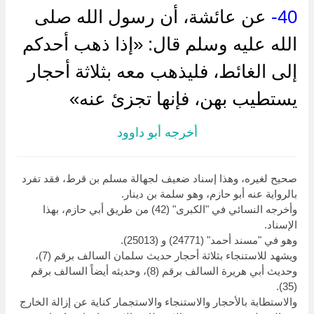
40-
عن عائشة، أن رسول الله صلى
الله عليه وسلم قال: «إذا ذهب أحدكم
إلى الغائط، فليذهب معه بثلاثة أحجار
يستطيب بهن، فإنها تجزئ عنه»
أخرجه أبو داوود
صحيح لغيره، وهذا إسناد ضعيف لجهالة مسلم بن قرط، فقد تفرد
بالرواية عنه أبو حازم، وهو سلمة بن دينار.
وأخرجه النسائي في "الكبرى" (42) من طريق أبي حازم، بهذا
الإسناد.
وهو في "مسند أحمد" (24771) و (25013).
ويشهد للاستنجاء بثلاثة أحجار حديث سلمان السالف برقم (7)،
وحديث أبي هريرة السالف برقم (8)، وحديثه أيضاً السالف برقم
(35).
والاستطابة بالأحجار والاستنجاء والاستجمار كناية عن إزالة الخارج