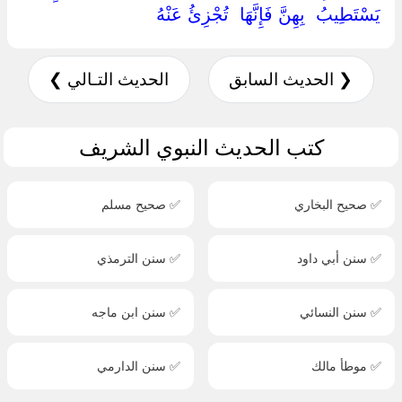
‏يَسْتَطِيبُ ‏ ‏بِهِنَّ فَإِنَّهَا ‏ ‏تُجْزِئُ عَنْهُ ‏
❮ الحديث السابق
الحديث التـالي ❯
كتب الحديث النبوي الشريف
✅ صحيح البخاري
✅ صحيح مسلم
✅ سنن أبي داود
✅ سنن الترمذي
✅ سنن النسائي
✅ سنن ابن ماجه
✅ موطأ مالك
✅ سنن الدارمي