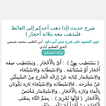
شرح حديث (إذا ذهب أحدكم إلى الغائط
فليذهب معه بثلاثة أحجار )
عون المعبود على شرح سنن أبي داود:
أبي الطيب محمد شمس
الحق العظيم آبادي
إزالة التشكيل
‏ ‏( يَسْتَطِيب بِهِنَّ ) ‏ ‏: أَيْ بِالْأَحْجَارِ , وَيَسْتَطِيب صِفَة
أَحْجَار أَوْ مُسْتَأْنَفَة , وَالِاسْتِطَابَة وَالِاسْتِنْجَاء
وَالِاسْتِجْمَار كِنَايَة عَنْ إِزَالَة الْخَارِج مِنْ السَّبِيلَيْنِ
عَنْ مَخْرَجه , فَالِاسْتِطَابَة وَالِاسْتِنْجَاء تَارَة يَكُونَانِ
بِالْمَاءِ وَتَارَة بِالْأَحْجَارِ , وَالِاسْتِجْمَار مُخْتَصّ
بِالْأَحْجَارِ ‏ ‏( فَإِنَّهَا تُجْزِئ ) ‏ ‏: بِضَمِّ التَّاء بِمَعْنَى
الْكِفَايَة مِنْ أَجْزَأَ أَيْ تَكْفِي وَتُغْنِي.