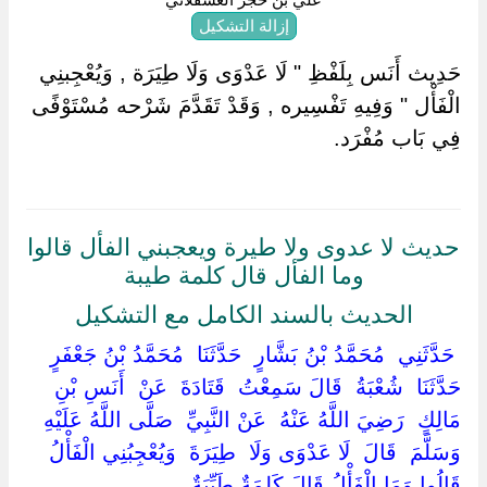
إزالة التشكيل
حَدِيث أَنَس بِلَفْظِ " لَا عَدْوَى وَلَا طِيَرَة , وَيُعْجِبنِي
الْفَأْل " وَفِيهِ تَفْسِيره , وَقَدْ تَقَدَّمَ شَرْحه مُسْتَوْفًى
فِي بَاب مُفْرَد.
حديث لا عدوى ولا طيرة ويعجبني الفأل قالوا
وما الفأل قال كلمة طيبة
الحديث بالسند الكامل مع التشكيل
‏ ‏حَدَّثَنِي ‏ ‏مُحَمَّدُ بْنُ بَشَّارٍ ‏ ‏حَدَّثَنَا ‏ ‏مُحَمَّدُ بْنُ جَعْفَرٍ ‏
‏حَدَّثَنَا ‏ ‏شُعْبَةُ ‏ ‏قَالَ سَمِعْتُ ‏ ‏قَتَادَةَ ‏ ‏عَنْ ‏ ‏أَنَسِ بْنِ
مَالِكٍ ‏ ‏رَضِيَ اللَّهُ عَنْهُ ‏ ‏عَنْ النَّبِيِّ ‏ ‏صَلَّى اللَّهُ عَلَيْهِ
وَسَلَّمَ ‏ ‏قَالَ ‏ ‏لَا عَدْوَى وَلَا ‏ ‏طِيَرَةَ ‏ ‏وَيُعْجِبُنِي الْفَأْلُ
قَالُوا وَمَا الْفَأْلُ قَالَ كَلِمَةٌ طَيِّبَةٌ ‏