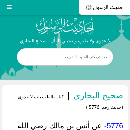
حديث الرسول ﷺ
لا عدوى ولا طيرة ويعجبني الفأل - صحيح البخاري
صحيح البخاري
|
كتاب الطب باب لا عدوى
(حديث رقم: 5776 )
5776-
عن ‌أنس بن مالك رضي الله