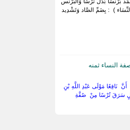
حْمَد بُرْنُسًا بَدَل تُرْسًا وَالْبُرْنُس
لنِّسَاء ) ‏ ‏: بِضَمِّ الصَّاد وَتَشْدِيد
ة النساء ثمنه
َ ‏ ‏أَنَّ ‏ ‏نَافِعًا مَوْلَى عَبْدِ اللَّهِ بْنِ
 رَجُلٍ سَرَقَ تُرْسًا مِنْ ‏ ‏صُفَّةِ ‏