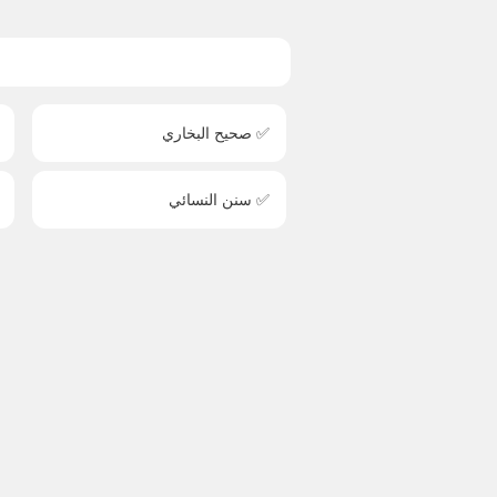
✅ صحيح البخاري
✅ سنن النسائي