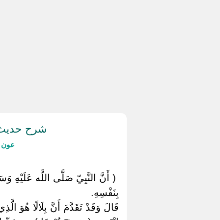
شرح حديث (
عون ا
‏ ‏( أَنَّ النَّبِيّ صَلَّى اللَّه عَلَيْهِ وَس
بِنَفْسِهِ.
قَالَ وَقَدْ تَقَدَّمَ أَنَّ بِلَالًا هُوَ ال