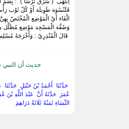
اِنْتَهَى ‏ ‏( سَرَقَ تُرْسًا ) ‏ ‏: بِضَمِّ
قَلَنْسُوَة طَوِيلَة أَوْ كُلّ ثَوْب رَأْسه 
الْفَاء أَيْ الْمَوْضِع الْمُخْتَصّ بِهِنّ
وَصُفَّة الْمَسْجِد مَوْضِع مُظَلَّل مِنْه
‏ ‏قَالَ الْمُنْذِرِيّ : وَأَخْرَجَهُ مُسْلِم و
حديث أن النبي 
‏ ‏حَدَّثَنَا ‏ ‏أَحْمَدُ بْنُ حَنْبَلٍ ‏ ‏حَدَّثَنَا 
عُمَرَ ‏ ‏حَدَّثَهُ أَنَّ ‏ ‏عَبْدَ اللَّهِ بْنَ ع
‏النِّسَاءِ ثَمَنُهُ ثَلَاثَةُ دَرَاهِمَ ‏