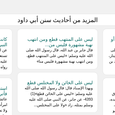
المزيد من أحاديث سنن أبي داود
أو
ليس على المنتهب قطع ومن انتهب
كانت
نهبة مشهورة فليس من...
النب
لى
قال جابر بن عبد الله، قال رسول الله صلى
عن اب
ار،
الله عليه وسلم: «ليس على المنتهب قطع،
تستعي
 بن
ومن انتهب نهبة مشهورة فليس منا»
عليه 
رواه 
ليس على الخائن ولا المختلس قطع
استع
وبهذا الإسناد قال: قال رسول الله صلى الله
فأتي
ق
عليه وسلم: «ليس على الخائن قطع»(1)
عائشة
ده،
4393- عن جابر، عن النبي صلى الله عليه
امرأة
وسلم بمثله، زاد «ولا على المختلس...
ولا ت
و