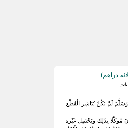
ثة دراهم)
ادي
ِ وَسَلَّمَ لَمْ يَكُنْ يُبَاشِر الْقَطْع
َ مُوَكَّلًا بِذَلِكَ وَيَحْتَمِل غَيْره