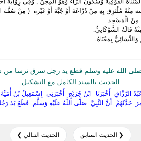
 الْمُثَنَّاة الْفَوْقِيَّة وَسُكُون الرَّاء وَهُوَ الْمِجَنّ , وَفِي رِوَايَة أَ
مِنْهُ مُلْتَزِق بِهِ مِنْ دُرَّاعَة أَوْ جُبَّة أَوْ غَيْره ‏ ‏( مِنْ صُفَّة ا
َ مِنْ الْمَسْجِد.
ُ قَالَهُ الشَّوْكَانِيُّ.
َالنَّسَائِيُّ بِمَعْنَاهُ.
صلى الله عليه وسلم قطع يد رجل سرق ترسا من صف
الحديث بالسند الكامل مع التشكيل
‏ ‏عَبْدُ الرَّزَّاقِ ‏ ‏أَخْبَرَنَا ‏ ‏ابْنُ جُرَيْجٍ ‏ ‏أَخْبَرَنِي ‏ ‏إِسْمَعِيلُ بْنُ أُمَيَّة
ُمَرَ ‏ ‏حَدَّثَهُمْ ‏ ‏أَنَّ النَّبِيَّ ‏ ‏صَلَّى اللَّهُ عَلَيْهِ وَسَلَّمَ ‏ ‏قَطَعَ يَدَ
❮ الحديث السابق
الحديث التـالي ❯