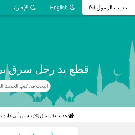
حديث الرسول ﷺ
English
الإجازة
قطع يد رجل سرق ترسا
حديث الرسول ﷺ
›
سنن أبي داود
›