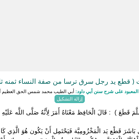
 قطع يد رجل سرق ترسا من صفة النساء ثمنه ثلا
لمعبود على شرح سنن أبي داود:
أبي الطيب محمد شمس الحق العظيم آب
إزالة التشكيل
َلَّمَ قَطَعَ ) ‏ ‏: قَالَ الْحَافِظ مَعْنَاهُ أَمَرَ لِأَنَّهُ صَلَّى اللَّه عَلَيْه
َّذِي بَاشَرَ قَطْع يَد الْمَخْزُومِيَّة فَيَحْتَمِل أَنْ يَكُون هُوَ الَّذِي كَان