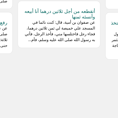
صلى ا
أتقطعه من أجل ثلاثين درهما أنا أبيعه
وأنسئه ثمنها
رفع 
تخذ
عن صفوان بن أمية، قال: كنت نائما في
المسجد علي خميصة لي ثمن ثلاثين درهما،
عن عا
ول
فجاء رجل فاختلسها مني، فأخذ الرجل، فأتي
صلى ا
ثمر
به رسول الله صلى الله عليه وسلم، فأم...
ثلاثة
اجة
حتى ي