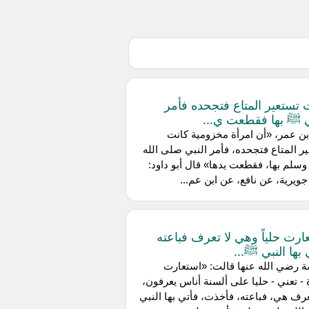
 تستعير المتاع فتجحده فأمر
ي ﷺ بها فقطعت ي...
ن عمر، «أن امرأة مخزومية كانت
ر المتاع فتجحده، فأمر النبي صلى الله
وسلم بها، فقطعت يدها» قال أبو داود:
جويرية، عن نافع، عن ابن عم...
ارت حلياً وهي لا تعرف فباعته
 بها النبي ﷺ...
 رضي الله عنها قالت: «استعارت
 - تعني - حليا على ألسنة أناس يعرفون،
عرف هي، فباعته، فأخذت، فأتي بها النبي