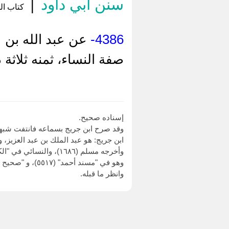
سنن أبي داود
|
كتاب الح
4386-
عن عبد الله بن 
صفة النساء، ثمنه ثلاثة 
إسناده صحيح.
وقد صرح ابن جريج بسماعه فانتفت شبهة
ابن جريج: هو عبد الملك بن عبد العزيز، و
وأخرجه مسلم (١٦٨٦)، والنسائي في "الكبرى" (٧٣٥٥) و (٧٣٥٦) من طريق إسماعيل بن أمية، به.
وهو في "مسند أحمد" (٥٥١٧)، و "صحيح ابن حبان" (٤٤٦١).
وانظر ما قبله.