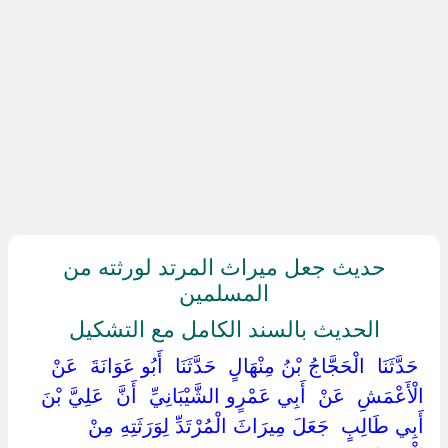
حديث جعل ميراث المرتد لورثته من
المسلمين
الحديث بالسند الكامل مع التشكيل
‏ ‏حَدَّثَنَا ‏ ‏الْحَجَّاجُ بْنُ مِنْهَالٍ ‏ ‏حَدَّثَنَا ‏ ‏أَبُو عَوَانَةَ ‏ ‏عَنْ ‏
‏الْأَعْمَشِ ‏ ‏عَنْ ‏ ‏أَبِي عَمْرٍو الشَّيْبَانِيِّ ‏ ‏أَنَّ ‏ ‏عَلِيَّ بْنَ
أَبِي طَالِبٍ ‏ ‏جَعَلَ مِيرَاثَ الْمُرْتَدِّ لِوَرَثَتِهِ مِنْ