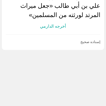
علي بن أبي طالب «جعل ميراث
المرتد لورثته من المسلمين»
أخرجه الدارمي
إسناده صحيح