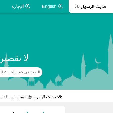
حديث الرسول ﷺ
English
الإجازة
لا تقضين
حديث الرسول ﷺ
›
سنن ابن ماجه