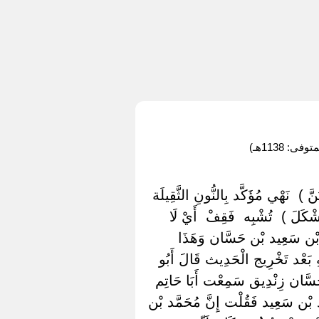
 1138هـ)
 ) ‏ ‏نَهْي مُؤَكَّد بِالنُّونِ الثَّقِيلَة
لَ ) ‏ ‏تُشْبِه ‏ ‏فَقِفْ ‏ ‏أَيْ لَا
َد بْن سَعِيد بْن حَسَّان وَهَذَا
بَعْد تَخْرِيج الْحَدِيث قَالَ أَبُو
َسَّان زِنْدِيق سَمِعْت أَبَا حَاتِم
بْن سَعِيد فَقُلْت إِنَّ مُحَمَّد بْن