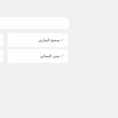
✅ صحيح البخاري
✅ سنن النسائي