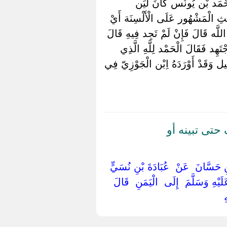
حْمَد بْن يُونُس كَانَ لَيِّن
ِيثِ الْمَشْهُور عَلَى الْأَلْسِنَة أَيْ
اللَّه قَالَ فَإِنْ لَمْ تَجِد فِيهِ قَالَ
َهِد فَقَالَ الْحَمْد لِلَّهِ الَّذِي
 وَقَدْ أَوْرَدَهُ اِبْن الْجَوْزِيّ فِي
حتى تبينه أو
نِ حَسَّانَ ‏ ‏عَنْ ‏ ‏عُبَادَةَ بْنِ نُسَيٍّ ‏
يْهِ وَسَلَّمَ ‏ ‏إِلَى ‏ ‏الْيَمَنِ ‏ ‏قَالَ ‏
 ‏