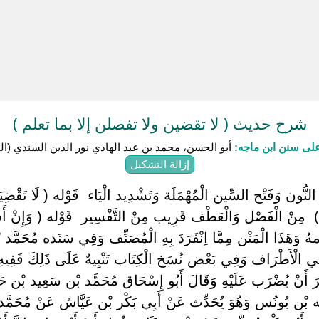
شرح حديث ( لا تقضين ولا تفصلن إلا بما تعلم )
لى سنن ابن ماجه:
أبو الحسن، محمد بن عبد الهادي نور الدين السندي (المتوفى:
إزالة التشكيل
النُّون وَفَتْح السِّين الْمُهْمَلَة وَتَشْدِيد الْيَاء ‏ ‏قَوْله ( لَا تَقْضِيَنَّ
 ) ‏ ‏مِنْ الْفَصْل وَالْعَطْف قَرِيب مِنْ التَّفْسِير ‏ ‏قَوْله ( وَإِنْ أَشْكَ
مهُ وَهَذَا الْمَتْن مِمَّا اِنْفَرَدَ بِهِ الْمُصَنِّف وَفِي سَنَده مُحَمّ
 الْأَطْرَاف وَفِي بَعْض نُسَخ الْكِتَاب تَنْبِيهٌ عَلَى ذَلِكَ فَفِيهِ 
أَنْ يُضْرَب عَلَيْهِ وَقَالَ أَبُو إِسْحَاق مُحَمَّد بْن سَعِيد بْن ح
 بْن يُونُس وَهُوَ يُحَدِّث عَنْ أَبِي بَكْر بْن عَيَّاش عَنْ مُحَمَّد 