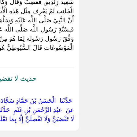
سَعِيد زِنْدِيق فَغَضِبَ وَقَالَ وَكَانَ 
الْجَانِب لَمْ يَعْرِف مِثْل هَذِهِ الْأَشْ
أَنَّ النَّبِيّ صَلَّى اللَّه عَلَيْهِ وَسَل
فَبِسُنَّةِ رَسُول اللَّه صَلَّى اللَّه عَلَ
وَفَّقَ رَسُول رَسُوله لِمَا هُوَ مِنْ رَ
الْمَوْضُوعَات قَالَ السُّيُوطِيُّ هُوَ 
حديث لا تقضين
‏ ‏حَدَّثَنَا ‏ ‏الْحَسَنُ بْنُ حَمَّادٍ سَجَّادَ
‏عَنْ ‏ ‏عَبْدِ الرَّحْمَنِ بْنِ غَنْمٍ ‏ ‏حَدَّثَن
‏لَا تَقْضِيَنَّ وَلَا تَفْصِلَنَّ إِلَّا بِمَا تَ