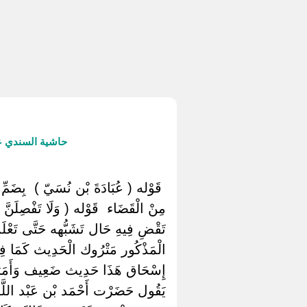
حاشية السندي ع
‏ ‏قَوْله ( عُبَادَةَ بْن نُسَيّ ) ‏ ‏بِضَمِّ 
مِنْ الْقَضَاء ‏ ‏قَوْله ( وَلَا تَفْصِلَنَّ
تَقْضِ فِيهِ حَال تَشَبُّهه حَتَّى تَعْلَ
الْمَذْكُور مَتْرُوك الْحَدِيث كَمَا فِي
إِسْحَاق هَذَا حَدِيث ضَعِيف وَأَمَرَ 
يَقُول حَضَرْت أَحْمَد بْن عَبْد اللَّه