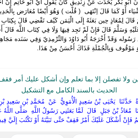
أَبُو بَكْر يُحَدِّث عَنْ زِنْدِيق كَانَ يَقُول أَيْ أَبُو حَاتِم إِنَّ أَ
يَاء أَوْ كَمَا قَالَ اِنْتَهَى ‏ ‏( قُلْت ) وَهُوَ أَيْضًا مُعَارَض بِالْحَد
َّمَ قَالَ لِمُعَاذٍ حِين بَعَثَهُ إِلَى الْيَمَن كَيْف تَقْضِي قَالَ بِكِتَابِ 
يْهِ وَسَلَّمَ قَالَ فَإِنْ لَمْ تَجِد فِيهَا وَلَا فِي كِتَاب اللَّه قَالَ أَجْت
سُوله وَقَدْ أَخْرَجَهُ أَبُو دَاوُدَ وَالتِّرْمِذِيّ وَفِي سَنَده مَجَاهِيل
مَوْقُوف وَبِالْجُمْلَةِ فَذَاكَ أَحْسَنُ مِنْ هَذَا.
 ولا تفصلن إلا بما تعلم وإن أشكل عليك أمر فقف 
الحديث بالسند الكامل مع التشكيل
ةُ ‏ ‏حَدَّثَنَا ‏ ‏يَحْيَى بْنُ سَعِيدٍ الْأُمَوِيُّ ‏ ‏عَنْ ‏ ‏مُحَمَّدِ بْنِ سَعِيدِ بْ
َا ‏ ‏مُعَاذُ بْنُ جَبَلٍ ‏ ‏قَالَ ‏ ‏لَمَّا بَعَثَنِي رَسُولُ اللَّهِ ‏ ‏صَلَّى اللَّهُ عَلَ
عْلَمُ فَإِنْ أَشْكَلَ عَلَيْكَ أَمْرٌ فَقِفْ حَتَّى تَبَيَّنَهُ أَوْ تَكْتُبَ إِلَيَّ فِيهِ