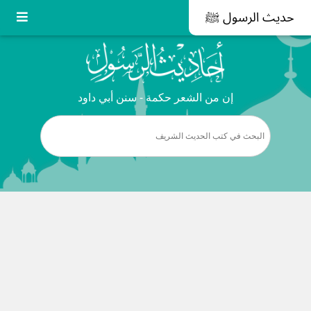
حديث الرسول ﷺ
إن من الشعر حكمة - سنن أبي داود