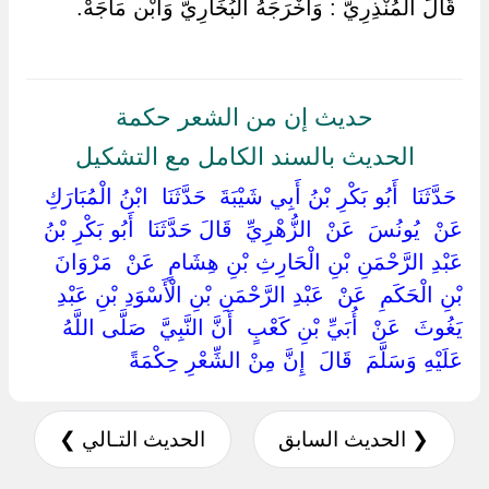
‏ ‏قَالَ الْمُنْذِرِيُّ : وَأَخْرَجَهُ الْبُخَارِيّ وَابْن مَاجَهْ.
حديث إن من الشعر حكمة
الحديث بالسند الكامل مع التشكيل
‏ ‏حَدَّثَنَا ‏ ‏أَبُو بَكْرِ بْنُ أَبِي شَيْبَةَ ‏ ‏حَدَّثَنَا ‏ ‏ابْنُ الْمُبَارَكِ ‏
‏عَنْ ‏ ‏يُونُسَ ‏ ‏عَنْ ‏ ‏الزُّهْرِيِّ ‏ ‏قَالَ حَدَّثَنَا ‏ ‏أَبُو بَكْرِ بْنُ
عَبْدِ الرَّحْمَنِ بْنِ الْحَارِثِ بْنِ هِشَامٍ ‏ ‏عَنْ ‏ ‏مَرْوَانَ
بْنِ الْحَكَمِ ‏ ‏عَنْ ‏ ‏عَبْدِ الرَّحْمَنِ بْنِ الْأَسْوَدِ بْنِ عَبْدِ
يَغُوثَ ‏ ‏عَنْ ‏ ‏أُبَيِّ بْنِ كَعْبٍ ‏ ‏أَنَّ النَّبِيَّ ‏ ‏صَلَّى اللَّهُ
عَلَيْهِ وَسَلَّمَ ‏ ‏قَالَ ‏ ‏إِنَّ مِنْ الشِّعْرِ حِكْمَةً ‏
❮ الحديث السابق
الحديث التـالي ❯