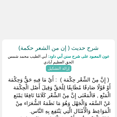
شرح حديث ( إن من الشعر حكمة)
عون المعبود على شرح سنن أبي داود:
أبي الطيب محمد شمس
الحق العظيم آبادي
إزالة التشكيل
‏ ‏( إِنَّ مِنْ الشِّعْر حِكْمَة ) ‏ ‏: أَيْ مَا فِيهِ حَقٌّ وَحِكْمَة
أَوْ قَوْلًا صَادِقًا مُطَابِقًا لِلْحَقِّ وَقِيلَ أَصْل الْحِكْمَة
الْمَنْع , فَالْمَعْنَى إِنَّ مِنْ الشِّعْر كَلَامًا نَافِعًا يَمْنَع
عَنْ السَّفَه وَالْجَهْل وَهُوَ مَا نَظَمَهُ الشُّعَرَاء مِنْ
الْمَوَاعِظ وَالْأَمْثَال الَّتِي يَنْتَفِع بِهِ النَّاس.