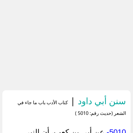
سنن أبي داود
|
كتاب الأدب باب ما جاء في
الشعر (حديث رقم: 5010 )
5010-
عن أبي بن كعب، أن النبي