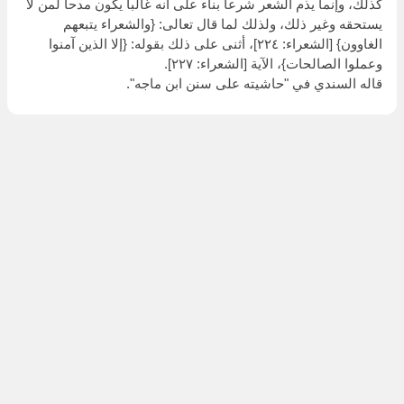
كذلك، وإنما يذم الشعر شرعا بناء على أنه غالبا يكون مدحا لمن لا
يستحقه وغير ذلك، ولذلك لما قال تعالى: {والشعراء يتبعهم
الغاوون} [الشعراء: ٢٢٤]، أثنى على ذلك بقوله: {إلا الذين آمنوا
وعملوا الصالحات}، الآية [الشعراء: ٢٢٧].
قاله السندي في "حاشيته على سنن ابن ماجه".