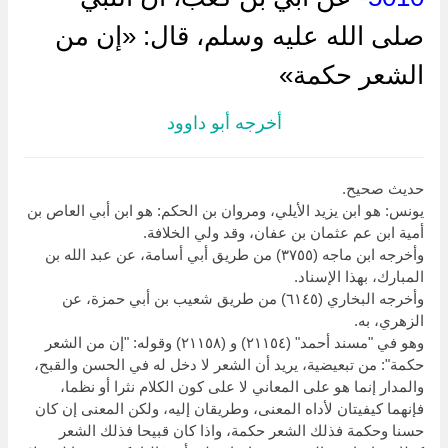
صلى الله عليه وسلم، قال: «إن من
الشعر حكمة»
أخرجه أبو داوود
حديث صحيح.
يونس: هو ابن يزيد الأيلي، ومروان بن الحكم: هو ابن أبي العاص بن
أمية ابن عم عثمان بن عفان، وقد ولي الخلافة.
وأخرجه ابن ماجه (٣٧٥٥) من طريق أبي أسامة، عن عبد الله بن
المبارك، بهذا الإسناد.
وأخرجه البخاري (٦١٤٥) من طريق شعيب بن أبي حمزة، عن
الزهري، به.
وهو في "مسند أحمد" (٢١١٥٤) و (٢١١٥٨) وقوله: "إن من الشعر
حكمة": من تبعيضية، يريد أن الشعر لا دخل له في الحسن والقبح،
والمدار إنما هو على المعاني لا على كون الكلام نثرا أو نظما،
فإنهما كيفيتان لأداه المعنى، وطريقان إليه، ولكن المعنى إن كان
حسنا وحكمة فذلك الشعر حكمة، واذا كان قبيحا فذلك الشعر