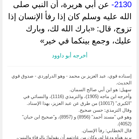
2130-
عن أبي هريرة، أن النبي صلى
الله عليه وسلم كان إذا رفأ الإنسان إذا
تزوج، قال: «بارك الله لك، وبارك
عليك، وجمع بينكما في خير»
أخرجه أبو داوود
إسناده قوي، عبد العزيز بن محمد - وهو الدراوردي - صدوق قوي
الحديث.
سهيل: هو ابن أبي صالح السمان.
وأخرجه ابن ماجه (1905)، والترمذي (1116)، والنسائي في
"الكبرى" (10017) من طرق عن عبد العزيز، بهذا الإسناد.
وقال الترمذي: حسن صحيح.
وهو في "مسند أحمد" (8956) و (8957)، و"صحيح ابن حبان"
(4052).
قال الخطابي: رفأ الإنسان.
يريد هنأه ودعا له، وكان من عادتهم أن يقولوا: بالرفاء والبنين،