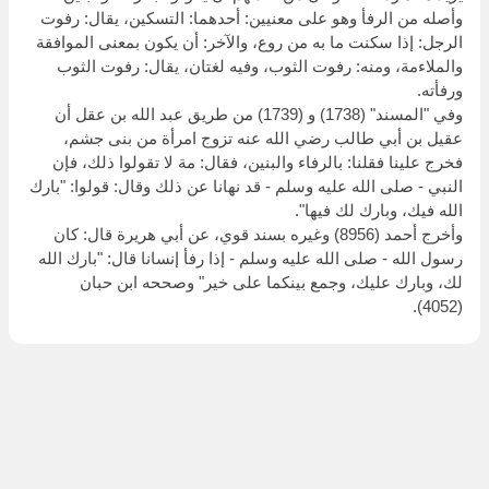
وأصله من الرفأ وهو على معنيين: أحدهما: التسكين، يقال: رفوت
الرجل: إذا سكنت ما به من روع، والآخر: أن يكون بمعنى الموافقة
والملاءمة، ومنه: رفوت الثوب، وفيه لغتان، يقال: رفوت الثوب
ورفأته.
وفي "المسند" (1738) و (1739) من طريق عبد الله بن عقل أن
عقيل بن أبي طالب رضي الله عنه تزوج امرأة من بنى جشم،
فخرج علينا فقلنا: بالرفاء والبنين، فقال: مة لا تقولوا ذلك، فإن
النبي - صلى الله عليه وسلم - قد نهانا عن ذلك وقال: قولوا: "بارك
الله فيك، وبارك لك فيها".
وأخرج أحمد (8956) وغيره بسند قوي، عن أبي هريرة قال: كان
رسول الله - صلى الله عليه وسلم - إذا رفأ إنسانا قال: "بارك الله
لك، وبارك عليك، وجمع بينكما على خير" وصححه ابن حبان
(4052).