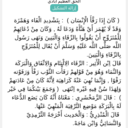
الحق العظيم آبادي
إزالة التشكيل
‏ ‏( كَانَ إِذَا رَفَّأَ الْإِنْسَان ) ‏ ‏: بِتَشْدِيدِ الْفَاء وَهَمْزَة
وَقَدْ لَا يُهْمَز أَيْ هَنَّأَهُ وَدَعَا لَهُ , وَكَانَ مِنْ دُعَائِهِمْ
لِلْمُتَزَوِّجِ أَنْ يَقُولُوا بِالرِّفَاءِ وَالْبَنِينَ وَنَهَى رَسُول
اللَّه صَلَّى اللَّه عَلَيْهِ وَسَلَّمَ أَنْ يُقَال لِلْمُتَزَوِّجِ
بِالرِّفَاءِ وَالْبَنِينَ.
قَالَ اِبْن الْأَثِير : الرِّفَاء الِالْتِئَام وَالِاتِّفَاق وَالْبَرَكَة
وَالنَّمَاء وَهُوَ مِنْ قَوْلهمْ رَفَأْت الثَّوْب رَفْأً وَرَفَوْته
رَفْوًا , وَإِنَّمَا نُهِيَ عَنْهُ كَرَاهِيَة لِأَنَّهُ كَانَ مِنْ عَادَتهمْ
وَلِهَذَا سُنَّ فِيهِ غَيْره اِنْتَهَى ‏ ‏( وَجَمَعَ بَيْنكُمَا فِي خَيْر
) ‏ ‏: قَالَ الزَّمَخْشَرِي : مَعْنَاهُ أَنَّهُ كَانَ يَضَع الدُّعَاء
لَهُ بِالْبَرَكَةِ مَوْضِع التَّرْفِيَة الْمَنْهِيّ عَنْهَا.
‏ ‏قَالَ الْمُنْذِرِيُّ : وَالْحَدِيث أَخْرَجَهُ التِّرْمِذِيّ
وَالنَّسَائِيُّ وَابْن مَاجَهْ.