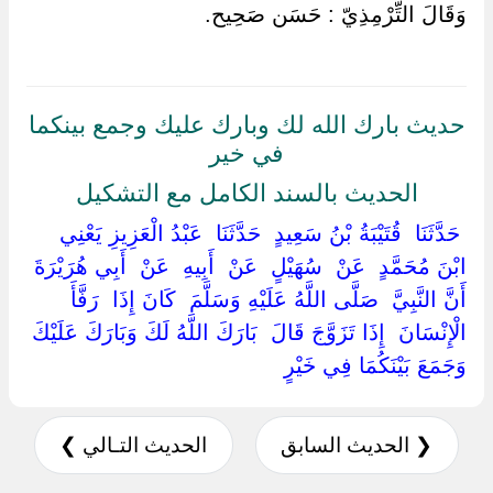
وَقَالَ التِّرْمِذِيّ : حَسَن صَحِيح.
حديث بارك الله لك وبارك عليك وجمع بينكما
في خير
الحديث بالسند الكامل مع التشكيل
‏ ‏حَدَّثَنَا ‏ ‏قُتَيْبَةُ بْنُ سَعِيدٍ ‏ ‏حَدَّثَنَا ‏ ‏عَبْدُ الْعَزِيزِ يَعْنِي
ابْنَ مُحَمَّدٍ ‏ ‏عَنْ ‏ ‏سُهَيْلٍ ‏ ‏عَنْ ‏ ‏أَبِيهِ ‏ ‏عَنْ ‏ ‏أَبِي هُرَيْرَةَ ‏
‏أَنَّ النَّبِيَّ ‏ ‏صَلَّى اللَّهُ عَلَيْهِ وَسَلَّمَ ‏ ‏كَانَ إِذَا ‏ ‏رَفَّأَ
الْإِنْسَانَ ‏ ‏إِذَا تَزَوَّجَ قَالَ ‏ ‏بَارَكَ اللَّهُ لَكَ وَبَارَكَ عَلَيْكَ
وَجَمَعَ بَيْنَكُمَا فِي خَيْرٍ ‏
❮ الحديث السابق
الحديث التـالي ❯