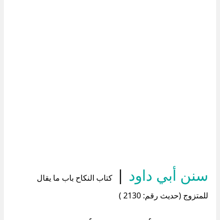
سنن أبي داود
|
كتاب النكاح باب ما يقال
للمتزوج (حديث رقم: 2130 )