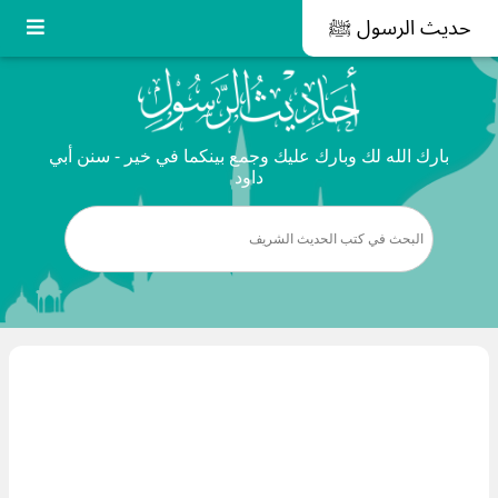
حديث الرسول ﷺ
بارك الله لك وبارك عليك وجمع بينكما في خير - سنن أبي
داود