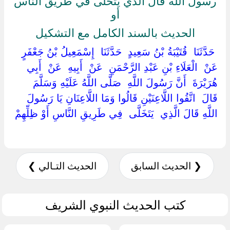
رسول الله قال الذي يتخلى في طريق الناس
أو
الحديث بالسند الكامل مع التشكيل
‏ ‏حَدَّثَنَا ‏ ‏قُتَيْبَةُ بْنُ سَعِيدٍ ‏ ‏حَدَّثَنَا ‏ ‏إِسْمَعِيلُ بْنُ جَعْفَرٍ ‏
‏عَنْ ‏ ‏الْعَلَاءِ بْنِ عَبْدِ الرَّحْمَنِ ‏ ‏عَنْ ‏ ‏أَبِيهِ ‏ ‏عَنْ ‏ ‏أَبِي
هُرَيْرَةَ ‏ ‏أَنَّ رَسُولَ اللَّهِ ‏ ‏صَلَّى اللَّهُ عَلَيْهِ وَسَلَّمَ ‏
‏قَالَ ‏ ‏اتَّقُوا اللَّاعِنَيْنِ قَالُوا وَمَا اللَّاعِنَانِ يَا رَسُولَ
اللَّهِ قَالَ الَّذِي ‏ ‏يَتَخَلَّى ‏ ‏فِي طَرِيقِ النَّاسِ أَوْ ظِلِّهِمْ
❮ الحديث السابق
الحديث التـالي ❯
كتب الحديث النبوي الشريف