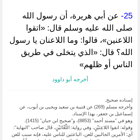
25-
عن أبي هريرة، أن رسول الله
صلى الله عليه وسلم قال: «اتقوا
اللاعنين»، قالوا: وما اللاعنان يا رسول
الله؟ قال: «الذي يتخلى في طريق
الناس أو ظلهم»
أخرجه أبو داوود
إسناده صحيح.
وأخرجه مسلم (269) عن قتيبة بن سعيد ويحيى بن أيوب، عن
إسماعيل بن جعفر، بهذا الإسناد.
وهو في "مسند أحمد" (8853)، و"صحيح ابن حبان" (1415).
وقوله: اتقوا اللاعِنَيْنٍ، وفي رواية: اللَّعَّانَيْنٍ، قَال صاحب "النهاية":
أي: الأمرين الجالبين للعن، الباعثين للناس عليه، فإنه سبب للعن