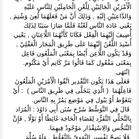
الْأَمْرَيْنِ الْجَالِبَيْنِ لِلَّعْنِ الْحَامِلَيْنِ لِلنَّاسِ عَلَيْهِ
وَالدَّاعِيَيْنِ إِلَيْهِ , وَذَلِكَ أَنَّ مَنْ فَعَلَهُمَا لُعِنَ وَشُتِمَ ,
يَعْنِي عَادَة النَّاس لَعْنُهُ فَلَمَّا صَارَا سَبَبًا لِذَلِكَ
أُضِيفَ إِلَيْهِمَا الْفِعْل فَكَانَا كَأَنَّهُمَا اللَّاعِنَانِ , يَعْنِي
أُسْنِدَ اللَّعْنُ إِلَيْهِمَا عَلَى طَرِيق الْمَجَاز الْعَقْلِيّ ,
وَقَدْ يَكُون اللَّاعِن أَيْضًا بِمَعْنَى الْمَلْعُون فَاعِل
بِمَعْنَى مَفْعُول كَمَا قَالُوا مَرَّ كَاتِم أَيْ مَكْتُوم.
‏ ‏اِنْتَهَى.
‏ ‏فَعَلَى هَذَا يَكُون التَّقْدِير اتَّقُوا الْأَمْرَيْنِ الْمَلْعُونَ
فَاعِلُهُمَا ‏ ‏( الَّذِي يَتَخَلَّى فِي طَرِيق النَّاس ) ‏ ‏: أَيْ
يَتَغَوَّط أَوْ يَبُول فِي مَوْضِع يَمُرّ بِهِ النَّاس.
‏ ‏قَالَ فِي التَّوَسُّط شَرْح سُنَن أَبِي دَاوُدَ : الْمُرَاد
بِالتَّخَلِّي التَّفَرُّد لِقَضَاءِ الْحَاجَة غَائِطًا أَوْ بَوْلًا , فَإِنَّ
التَّنَجُّس وَالِاسْتِقْذَار مَوْجُودٌ فِيهِمَا.
‏ ‏فَلَا يَصِحّ تَفْسِير النَّوَوِيّ بِالتَّغَوُّطِ , وَلَوْ سُلِّمَ