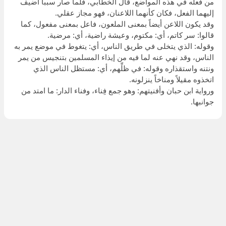
من فعله في هذه المواضع، قال الخطابي، فلما صار سبباً أضيف
إليهما الفعل، فكان كأنهما اللاعنان، فهو مجاز عقلي.
وقد يكون اللاعن أيضاً بمعنى الملعون، فاعل بمعنى مفعول، كما
قالوا: سر كاتم، أي: مكتوم، وعيشة راضية، أي: مرضية.
وقوله: الذي يتخلى في طريق الناس، أي: يتغوط في موضع يمر به
الناس، وقد نهي عنه لما فيه من إيذاء المسلمين بتنجيس من يمر
ونتنه واستقذاره وقوله: في ظلِّهم، أي: مستظل الناس الذي
اتخذوه مقيلاً ومناخاً ينزلونه.
ورواية ابن حبان وأفنيتهم: وهو جمع فِناء، وفناء الدار: ما امتد من
جوانبها.