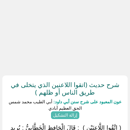
شرح حديث (اتقوا اللاعنين الذي يتخلى في
طريق الناس أو ظلهم )
عون المعبود على شرح سنن أبي داود:
أبي الطيب محمد شمس
الحق العظيم آبادي
إزالة التشكيل
‏ ‏( اِتَّقُوا اللَّاعِنَيْنِ ) ‏ ‏: قَالَ الْحَافِظ الْخَطَّابِيُّ : يُرِيد