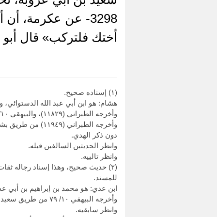
3298- عن عكرمة، أ
أختك فلتركب» قال أبو د
(١) إسناده صحيح.
هشام: هو ابن أبي عبد الله الدستوائي، وخ
وأخرجه الطبراني (١١٨٢٩)، والبيهقي ١٠/ ٧٩ من طريق مسلم بن إبراهيم، بهذا الإسناد.
وأخرجه الطبراني (١١٩٤٩) من طريق بشر بن المفضل، عن خالد الحذاء، عن عكرمة، عن ابن عباس.
دون ذكر الهدي.
وانظر الحديثين السالفين قبله.
وانظر تالييه.
(٢) حديث صحيح، وهذا إسناد رجاله ثق
للمسند.
ابن عدي: هو محمد بن إبراهيم بن أبي عد
وأخرجه البيهقي ١٠/ ٧٩ من طريق سعيد بن أبي عروبة، بهذا الإسناد.
وانظر سابقيه.