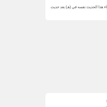
ي (أ) حديث سفيان الثوري عن أبيه، عن عكرمة، عن ابن عباس الآتي برقم (٣٣٠٤)، وقد جاء هذا الحديث نفسه في (هـ) بعد حديث