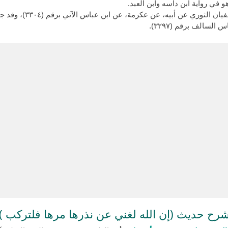
وهو في رواية ابن داسه وابن العبد.
وقد جاء بعد هذا الحديث ف
سالف برقم (٣٢٩٧).
رح حديث (إن الله لغني عن نذرها مرها فلتركب )