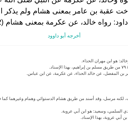
ن أخت عقبة بن عامر بمعنى هشام ولم يذكر ا
اود: رواه خالد، عن عكرمة بمعنى هشام (2)
أخرجه أبو داوود
الد: هو ابن مهران الحذاء.
ات، لكنه مرسل، وقد أسند من طريق هشام الدستوائي وهمام وغيرهما كما ف
ي السلمي، وسعيد: هو ابن أبي عروبة.