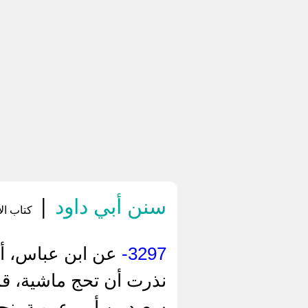
سنن أبي داود
|
كتاب الأ
3297-
عن ابن عباس، أن 
نذرت أن تحج ماشية، قال