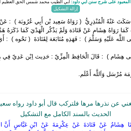
لمعبود على شرح سنن أبي داود:
أبي الطيب محمد شمس الحق العظيم آب
إزالة التشكيل
 سَكَتَ عَنْهُ الْمُنْذِرِيُّ ‏ ‏( رَوَاهُ سَعِيد بْن أَبِي عُرُوبَة ) ‏ ‏: عَنْ 
كَمَا رَوَاهُ هِشَام عَنْ قَتَادَة وَلَمْ يَذْكُر الْهَدْيَ كَمَا ذَكَرَهُ هَمَّ
اللَّه عَلَيْهِ وَسَلَّمَ ) ‏ ‏: فَهَذِهِ مُتَابَعَة لِقَتَادَةَ ‏ ‏( نَحْوه ) ‏ 
ْنَى هِشَام ) ‏ ‏: قَالَ الْحَافِظ الْمِزِّيّ : حَدِيث اِبْن عَدِيّ فِي رِ
مَة مُرْسَل وَاَللَّه أَعْلَم.
غني عن نذرها مرها فلتركب قال أبو داود رواه سعيد
الحديث بالسند الكامل مع التشكيل
ثَنَا ‏ ‏هِشَامٌ ‏ ‏عَنْ ‏ ‏قَتَادَةَ ‏ ‏عَنْ ‏ ‏عِكْرِمَةَ ‏ ‏عَنْ ‏ ‏ابْنِ عَبَّاسٍ ‏ ‏أَنَّ ال