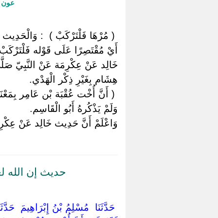
عون ا
‏ ‏( مُرْهَا فَلْتَرْكَبْ ) ‏ ‏: وَالْحَدِيث
أَيْ مُقْتَصِرًا عَلَى قَوْله فَلْتَرْكَبْ 
خَالِد عَنْ عِكْرِمَة عَنْ النَّبِيّ صَلَّى 
هِشَام بِغَيْرِ ذِكْر الْهَدْي.
‏ ‏( أَنَّ أُخْت عُقْبَة بْن عَامِر بِمَع
وَلَمْ يَذْكُرهُ أَبُو الْقَاسِم.
وَاعْلَمْ أَنَّ حَدِيث خَالِد عَنْ عِكْرِ
حديث إن الله ل
‏ ‏حَدَّثَنَا ‏ ‏مُسْلِمُ بْنُ إِبْرَاهِيمَ ‏ ‏حَدَّ