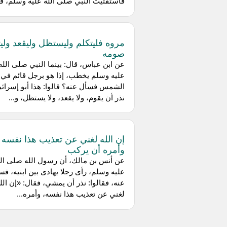
فاستفتيت النبي صلى الله عليه وسلم، فق
مروه فليتكلم وليستظل وليقعد وليت
صومه
عن ابن عباس، قال: بينما النبي صلى الله
عليه وسلم يخطب، إذا هو برجل قائم في
الشمس فسأل عنه؟ قالوا: هذا أبو إسرائي
نذر أن يقوم، ولا يقعد، ولا يستظل، و...
إن الله لغني عن تعذيب هذا نفسه
وأمره أن يركب
عن أنس بن مالك، أن رسول الله صلى الل
عليه وسلم، رأى رجلا يهادى بين ابنيه، فس
عنه، فقالوا: نذر أن يمشي، فقال: «إن الل
لغني عن تعذيب هذا نفسه، وأمره...