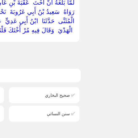
‏لَمَّا بَلَغَهُ أَنَّ أُخْتَ ‏ ‏عُقْبَةَ بْنِ عَام
‏رَوَاهُ ‏ ‏سَعِيدُ بْنُ أَبِي عَرُوبَةَ ‏ ‏نَحْوَهُ
الْمُثَنَّى ‏ ‏حَدَّثَنَا ‏ ‏ابْنُ أَبِي عَدِيٍّ ‏ 
‏ ‏الْهَدْيَ ‏ ‏وَقَالَ فِيهِ مُرْ أُخْتَكَ فَلْتَ
✅ صحيح البخاري
✅ سنن النسائي