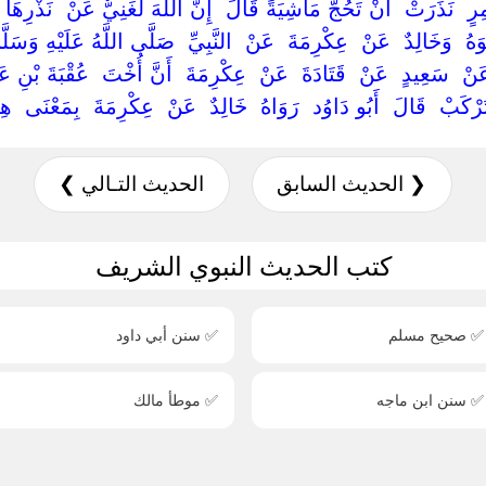
ِرٍ ‏ ‏نَذَرَتْ ‏ ‏أَنْ تَحُجَّ مَاشِيَةً قَالَ ‏ ‏إِنَّ اللَّهَ لَغَنِيٌّ عَنْ ‏ ‏نَذْرِهَا ‏
 ‏ ‏وَخَالِدٌ ‏ ‏عَنْ ‏ ‏عِكْرِمَةَ ‏ ‏عَنْ ‏ ‏النَّبِيِّ ‏ ‏صَلَّى اللَّهُ عَلَيْهِ وَسَلَّمَ ‏
‏عَنْ ‏ ‏سَعِيدٍ ‏ ‏عَنْ ‏ ‏قَتَادَةَ ‏ ‏عَنْ ‏ ‏عِكْرِمَةَ ‏ ‏أَنَّ أُخْتَ ‏ ‏عُقْبَةَ بْنِ ع
رْكَبْ ‏ ‏قَالَ ‏ ‏أَبُو دَاوُد ‏ ‏رَوَاهُ ‏ ‏خَالِدٌ ‏ ‏عَنْ ‏ ‏عِكْرِمَةَ ‏ ‏بِمَعْنَى ‏ ‏ه
❮ الحديث السابق
الحديث التـالي ❯
كتب الحديث النبوي الشريف
✅ صحيح مسلم
✅ سنن أبي داود
✅ سنن ابن ماجه
✅ موطأ مالك