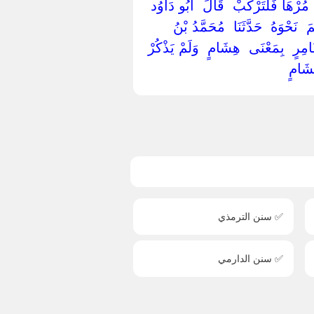
 ‏مُرْهَا فَلْتَرْكَبْ ‏ ‏قَالَ ‏ ‏أَبُو دَاوُد ‏
 ‏نَحْوَهُ ‏ ‏حَدَّثَنَا ‏ ‏مُحَمَّدُ بْنُ
َامِرٍ ‏ ‏بِمَعْنَى ‏ ‏هِشَامٍ ‏ ‏وَلَمْ يَذْكُرْ
ِشَامٍ ‏
✅ سنن الترمذي
✅ سنن الدارمي