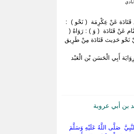
ادي
قَتَادَة عَنْ عِكْرِمَة ‏ ‏( نَحْو ) ‏ ‏:
ام عَنْ قَتَادَة ‏ ‏( وَ ) : رَوَاهُ (
‏: أَيْ نَحْو حَدِيث قَتَادَة مِنْ طَرِيق
وَايَة أَبِي الْحَسَن بْن الْعَبْد
 بن أبي عروبة
نَّبِيَّ ‏ ‏صَلَّى اللَّهُ عَلَيْهِ وَسَلَّمَ ‏