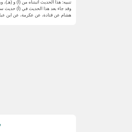
تنبيه: هذا الحديث أثبتناه من (أ) و (هـ)، 
هشام عن قتادة، عن عكرمة، عن ابن عباس ال
ش