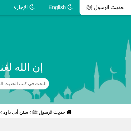
حديث الرسول ﷺ
English
الإجازة
إن الله لغ
حديث الرسول ﷺ
›
سنن أبي داود
›