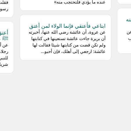
عنده ما يؤدي فلتحتجب منه»
فقلت
رسول 
ته
ابتاعي فأعتقي فإنما الولاء لمن أعتق
عن
عن عروة، أن عائشة رضي الله عنها، أخبرته
ﷺ ع
ب
أن بريرة جاءت عائشة تستعينها في كتابتها
ولم تكن قضت من كتابتها شيئا فقالت لها
عن أب
عائشة: ارجعي إلى أهلك، فإن أحبو...
رجلا،
للنبي
شريك»