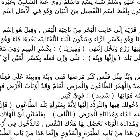
َيْهِ وَسَلَّمَ سَنَة تِسْع فَأَسْلَمَ رَوَى عَنْهُ الشَّعْبِيّ وَغَيْره ‏ ‏( أ
 فَنُون بِلَفْظِ اِسْم التَّفْصِيل مِنْ الْبَيَان وَهُوَ فِي الْأَصْل اِسْم 
مَر قَرْيَة إِلَى جَانِب الْبَحْر مِنْ نَاحِيَة الْيَمَن , وَقِيلَ هُوَ اِسْم
فنَا وَهُوَ بِكَسْرِ الرَّاء وَسُكُون الْيَاء التَّحْتَانِيَّة بَعْدهَا فَاءَ و
فِيهَا زَرْع وَنَخْل اِنْتَهَى ‏ ‏( وَمِيرَتِنَا ) ‏ ‏: بِكَسْرِ الْمِيم وَهِيَ 
ى بَلَد ‏ ‏( وَإِنَّهَا وَبِئَة ) ‏ ‏: عَلَى وَزْن فَعِلَة بِكَسْرِ الْعَيْن أَي
ض وَبْئًا مِثْل فَلْس كَثُرَ مَرَضهَا فَهِيَ وَبِئَة وَوَبِيئَة عَلَى فَعِلَة 
َالْمَدّ وَالْهَمْز الطَّاعُون وَالْمَرَض الْعَامّ وَقَدْ أَوْبَأَتْ الْأَرْض فَه
افَة هَوَائِهَا ‏ ‏( شَدِيد ) ‏ ‏: قَوِيّ كَثِير.
دُخُولك فِيهَا وَالتَّرَدُّد إِلَيْهَا لِأَنَّهُ بِمَنْزِلَةِ بَلَد الطَّاعُون ‏ ‏( فَإِ
ة الدَّاء وَمُدَانَاة الْمَرَض ‏ ‏( التَّلَف ) ‏ ‏: بِفَتْحَتَيْنِ أَيْ الْهَلَاك
َاء وَمُدَانَاة الْوَبَاء تَحْصُل بِهَا هَلَاك النَّفْس , فَالدُّخُول فِي أَ
َيْسَ هَذَا مِنْ بَاب الطِّيَرَة وَالْعَدْوَى وَإِنَّمَا هَذَا مِنْ بَاب الطِّبّ