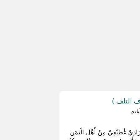
 التلف )
ادي
رَادِيّ غُطَيْفِيّ مِنْ أَهْل الْيَمَن