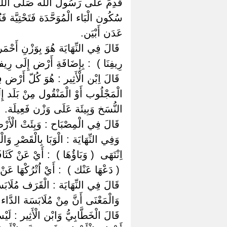
قَدِمَ عَلَى رَسُول اللَّه صَلَّى اللَّه عَل
سُكُون الْبَاء الْمُوَحَّدَة فَتَحْتِيَّة
عَدَن أَبْيَن.
‏ ‏قَالَ فِي النِّهَايَة هُوَ بِوَزْنِ أَحْ
رِيفِنَا ) ‏ ‏: بِإِضَافَةِ أَرْض إِلَى رِي
‏ ‏قَالَ اِبْن الْأَثِير : هُوَ كُلّ أَرْض 
الْمَجْلُوب أَوْ الْمَنْقُول مِنْ بَلَد إِلَ
النُّسَخ وَبِيئَة عَلَى وَزْن فَعِيلَة.
‏ ‏قَالَ فِي الْمِصْبَاح : وَبِئَتْ الْأَرْ
‏ ‏وَفِي النِّهَايَة : الْوَبَا بِالْقَصْرِ و
اِنْتَهَى ‏ ‏( وَبَاؤُهَا ) ‏ ‏: أَيْ عَنْ كَثَ
‏ ‏( دَعْهَا عَنْك ) ‏ ‏: أَيْ اُتْرُكْهَا عَنْ 
‏ ‏قَالَ فِي النِّهَايَة : الْقَرَف مُلَابَسَ
‏ ‏وَالْمَعْنَى أَنَّ مِنْ مُلَابَسَة الدّ
‏ ‏قَالَ الْخَطَّابِيُّ وَابْن الْأَثِير : ل