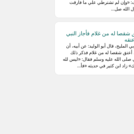
: «وإن لم تشترطي علي ما فارقت
الله صل...
أعتق شقصا له من غلام فأجاز النبي
تقه
ي المليح، قال أبو الوليد: عن أبيه، أن
 أعتق شقصا له من غلام فذكر ذلك
 صلى الله عليه وسلم فقال: «ليس لله
 زاد ابن كثير في حديثه «فأ...