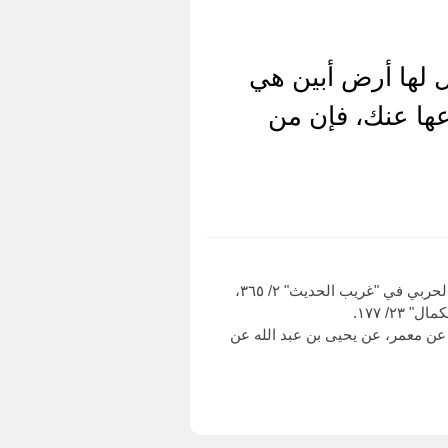
 لها أرض أبين هي
دعها عنك، فإن من
وهو في "مصنف عبد الرزاق" (٢٠١٦٣)، ومن طريقه أحمد (١٥٧٤٢)، والبخاري في التاريخ "الكبير"، ٨/ ٢٨٦، وإبراهيم الحربي في "غريب الحديث" ٢/ ٣٦٥،
ن طريق عبد الله بن معاذ الصنعاني، عن معمر، عن يحيى بن عبد الله عن