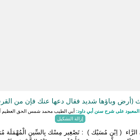
(أرض وباؤها شديد فقال دعها عنك فإن من القرف
لمعبود على شرح سنن أبي داود:
أبي الطيب محمد شمس الحق العظيم آب
إزالة التشكيل
ون الرَّاء ‏ ‏( اِبْن مُسَيْك ) ‏ ‏: تَصْغِير مِسْك بِالسِّينِ الْمُهْمَلَة مُ