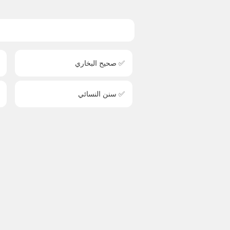
✅ صحيح البخاري
✅ سنن النسائي