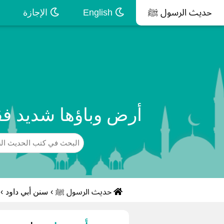
حديث الرسول ﷺ
English
الإجازة
أرض وباؤها شديد فق
حديث الرسول ﷺ
›
سنن أبي داود
›