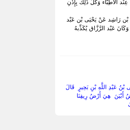
ْد الْأَطِبَّاء وَكُلّ ذَلِكَ بِإِذْنِ
َر بْن رَاشِد عَنْ يَحْيَى بْن عَبْد
كَانَ عَبْد الرَّزَّاق يُكَذِّبهُ
َحْيَى بْنُ عَبْدِ اللَّهِ بْنِ بَحِيرٍ ‏ ‏قَالَ
ُ أَبْيَنَ ‏ ‏هِيَ أَرْضُ رِيفِنَا ‏
 ‏