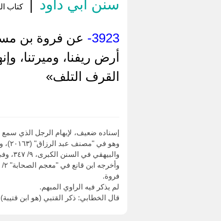
سنن أبي داود
|
كتاب الط
3923-
عن فروة بن مسيك
أرض ريفنا، وميرتنا، وإن
القرف التلف»
إسناده ضعيف، لإبهام الرجل الذي سمع ف
والبيهقي في السنن الكبرى، ٩/ ٣٤٧، وفي "شعب الإيمان" (١٣٦٥)، والمزي في ترجمة فروة بن مسيك من "تهذيب الكمال" ٢٣/ ١٧٧.
فروة.
لم يذكر فيه الراوي المبهم.
قال الخطابي: ذكر القتبي (هو ابن قتيبة)