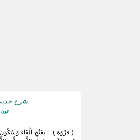
شرح حديث 
عون ا
‏ ‏( فَرْوَة ) ‏ ‏: بِفَتْحِ الْفَاء وَسُكُ