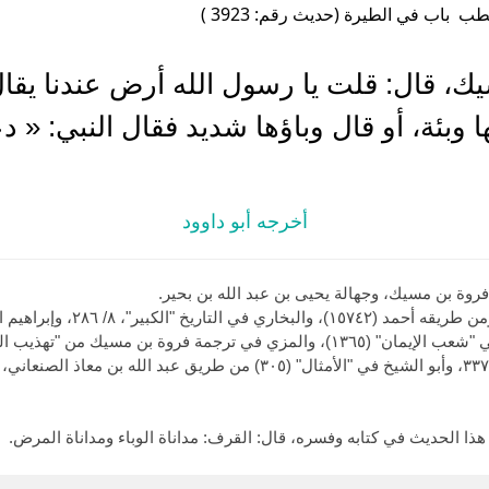
ب باب في الطيرة (حديث رقم: 3923 )
، قال: قلت يا رسول الله أرض عندنا يقال
ها وبئة، أو قال وباؤها شديد فقال النبي: « 
أخرجه أبو داوود
روة بن مسيك، وجهالة يحيى بن عبد الله بن بحير.
وأخرجه ابن قانع في "معجم الصحابة" ٢/ ٣٣٧، وأبو الشيخ في "الأمثال" (٣٠٥) م
 هذا الحديث في كتابه وفسره، قال: القرف: مداناة الوباء ومداناة المرض.