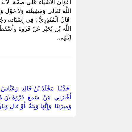
أَعْوَان الْأَشْيَاء عَلَى صِحَّة الْأَبَدَا
اللَّه تَعَالَى وَمَشِيئَته وَلَا حَوْل وَلَا قُ
‏ ‏قَالَ الْمُنْذِرِيُّ : فِي إِسْنَاده ر
اللَّه بْن بُحَيْر عَنْ فَرْوَة وَأَسْقَطَ 
اِنْتَهَى.
‏ ‏حَدَّثَنَا ‏ ‏مَخْلَدُ بْنُ خَالِدٍ ‏ ‏وَعَبَّاسُ 
أَخْبَرَنِي ‏ ‏مَنْ ‏ ‏سَمِعَ ‏ ‏فَرْوَةَ بْنَ 
‏وَمِيرَتِنَا ‏ ‏وَإِنَّهَا وَبِئَةٌ ‏ ‏أَوْ قَالَ و