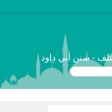
لف - سنن أبي داود