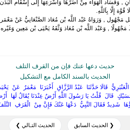
نِ , وَفَسَاد الْهَوَاء مِنْ أَضَرّهَا وَأَسْرَعِهَا إِلَى إِسْقَام الْبَدَن عِن
وَّة إِلَّا بِاَللَّهِ.
َجُل مَجْهُول , وَرَوَاهُ عَبْد اللَّه بْن مُعَاذ الصَّنْعَانِيُّ عَنْ مَعْم
مَجْهُولًا , وَعَبْد اللَّه بْن مُعَاذ وَثَّقَهُ يَحْيَى بْن مَعِين وَغَيْره وَ
حديث دعها عنك فإن من القرف التلف
الحديث بالسند الكامل مع التشكيل
الْعَنْبَرِيُّ ‏ ‏قَالَا حَدَّثَنَا ‏ ‏عَبْدُ الرَّزَّاقِ ‏ ‏أَخْبَرَنَا ‏ ‏مَعْمَرٌ ‏ ‏عَنْ ‏ ‏ي
مُسَيْكٍ ‏ ‏قَالَ ‏ ‏قُلْتُ يَا رَسُولَ اللَّهِ أَرْضٌ عِنْدَنَا يُقَالُ لَهَا ‏ ‏أَرْض
َبَاؤُهَا ‏ ‏شَدِيدٌ فَقَالَ النَّبِيُّ ‏ ‏دَعْهَا عَنْكَ فَإِنَّ مِنْ ‏ ‏الْقَرَفِ ‏ ‏التَّلَفَ
❮ الحديث السابق
الحديث التـالي ❯