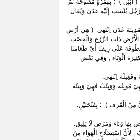
َبْيَن ) ‏ ‏: بِهَمْزَةٍ مَفْتُوحَة ثُمَّ
رَجُل يُنْسَب إِلَيْهِ عَدَن وَيُقَال
 مَدِينَة عَدَن اِنْتَهَى ‏ ‏( هِيَ أَرْض
َهُوَ الْأَرْض ذَات الزَّرْع وَالْخِصْب.
مَعْطُوفَة عَلَى رِيفنَا أَيْ طَعَامنَا
ْ كَثِيرَة الْوَبَاء , وَفِي بَعْض
وَفَعِيلَة اِنْتَهَى.
ِيَ مُوبِئَة وَوَبِئَتْ فَهِيَ وَبِيئَة
نَّ مِنْ الْقَرَف ) ‏ ‏: بِفَتْحَتَيْنِ.
.
رْض بِهَا وَبَاء وَمَرَض لَا يَلِيق.
 ; لِأَنَّ اِسْتِصْلَاح الْهَوَاء مِنْ