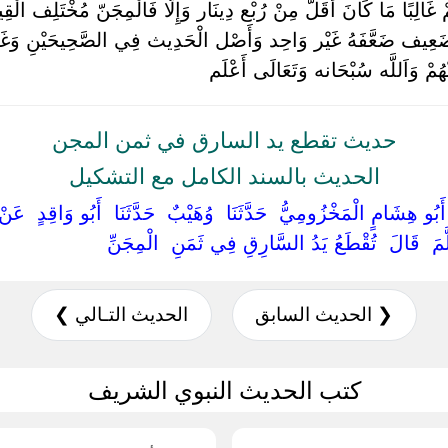
َالِبًا مَا كَانَ أَقَلَّ مِنْ رُبْع دِينَار وَإِلَّا فَالْمِجَنّ مُخْتَلِف الْق
 ضَعِيف ضَعَّفَهُ غَيْر وَاحِد وَأَصْل الْحَدِيث فِي الصَّحِيحَيْنِ وَغ
مْ وَاَللَّه سُبْحَانه وَتَعَالَى أَعْلَم ‏
حديث تقطع يد السارق في ثمن المجن
الحديث بالسند الكامل مع التشكيل
ا ‏ ‏أَبُو هِشَامٍ الْمَخْزُومِيُّ ‏ ‏حَدَّثَنَا ‏ ‏وُهَيْبٌ ‏ ‏حَدَّثَنَا ‏ ‏أَبُو وَاقِدٍ ‏ ‏عَن
َّمَ ‏ ‏قَالَ ‏ ‏تُقْطَعُ يَدُ السَّارِقِ فِي ثَمَنِ ‏ ‏الْمِجَنِّ ‏
❮ الحديث السابق
الحديث التـالي ❯
كتب الحديث النبوي الشريف