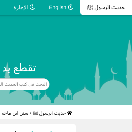
حديث الرسول ﷺ
English
الإجازة
تقطع يد 
حديث الرسول ﷺ
›
سنن ابن ماجه