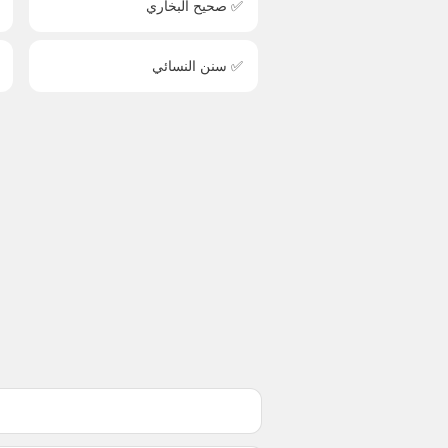
✅ صحيح البخاري
✅ سنن النسائي