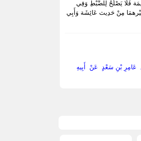
ِيمَة فَلَا يَصْلُحُ لِلضَّبْطِ وَفِي
َيْرهمَا مِنْ حَدِيث عَائِشَة وَأَبِي
ْ ‏ ‏عَامِرِ بْنِ سَعْدٍ ‏ ‏عَنْ ‏ ‏أَبِيهِ ‏