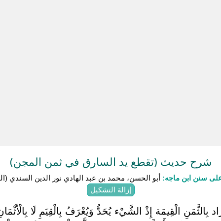
شرح حديث (تقطع يد السارق في ثمن المجن)
لى سنن ابن ماجه:
أبو الحسن، محمد بن عبد الهادي نور الدين السندي (المتوفى:
إزالة التشكيل
 بِالثَّمَنِ الْقِيمَة إِذْ الشَّيْء يُحَدُّ وَيُعْرَفُ بِالْقِيَمِ لَا بِالْأَثْمَا