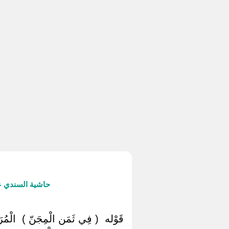
حاشية السندي ع
قَوْله ‏ ‏( فِي ثَمَن الْمِجَنّ ) ‏ ‏الْمُرَاد