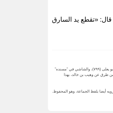
قال: «تقطع يد السارق
وأخرجه ابن أبي شيبة ٩/ ٤٦٩، وأحمد (١٤٥٥)، والدورقي في "مسند سعد ابن أبي وقاص" (٢٤)، والطحاوي ٣/ ١٦٣، وأبو يعلى (٧٩٩)، والشاشي في "مسنده"
وابن عدي في ترجمة أبي واقد من "الكامل" ٤/ ١٣٧٧، وأبو نعيم في "معرفة الصحابة" (٥٣٩)، والبيهقي ٨/ ٢٥٩ من طرق عن وهيب بن خالد، بهذا