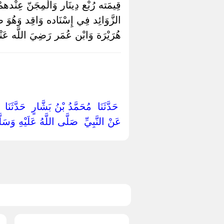
قِيمَته رُبْع دِينَار وَالْمِجَنّ عِنْدهمْ غ
الزَّوَائِد فِي إِسْنَاده وَاقِد وَهُوَ
هُرَيْرَة وَابْن عُمَر رَضِيَ اللَّه عَنْهُ
‏ ‏حَدَّثَنَا ‏ ‏مُحَمَّدُ بْنُ بَشَّارٍ ‏ ‏حَدَّثَنَ
‏عَنْ النَّبِيِّ ‏ ‏صَلَّى اللَّهُ عَلَيْهِ وَسَل