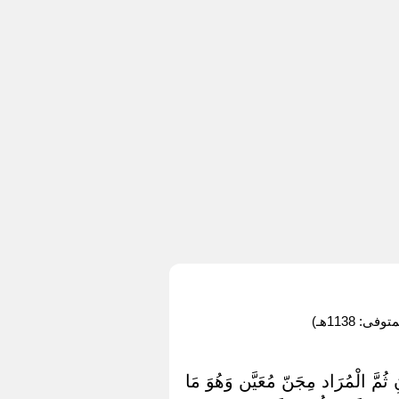
 1138هـ)
نِ ثُمَّ الْمُرَاد مِجَنّ مُعَيَّن وَهُوَ مَا