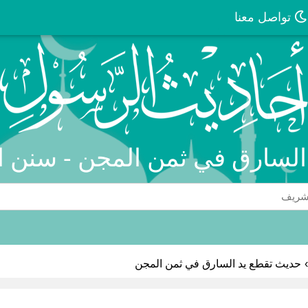
تواصل معنا
السارق في ثمن المجن - سنن ا
›
حديث تقطع يد السارق في ثمن المجن