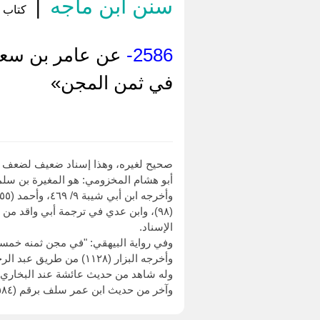
سنن ابن ماجه
|
كتاب ا
2586-
عن عامر بن سعد،
في ثمن المجن»
صحيح لغيره، وهذا إسناد ضعيف لضعف أب
أبو هشام المخزومي: هو المغيرة بن سلم
الإسناد.
وفي رواية البيهقي: "في مجن ثمنه خمسة
وأخرجه البزار (١١٢٨) من طريق عبد الرحمن بن مهدي، عن وهيب، به بلفظ: "تقطع اليد في ربع دينار"، وابن مهدي يرويه أيضا بلفظ الجماعة، وهو المحفوظ.
وله شاهد من حديث عائشة عند البخاري (٦٧٩٢)، ومسلم (١٦٨٥
وآخر من حديث ابن عمر سلف برقم (٢٥٨٤).