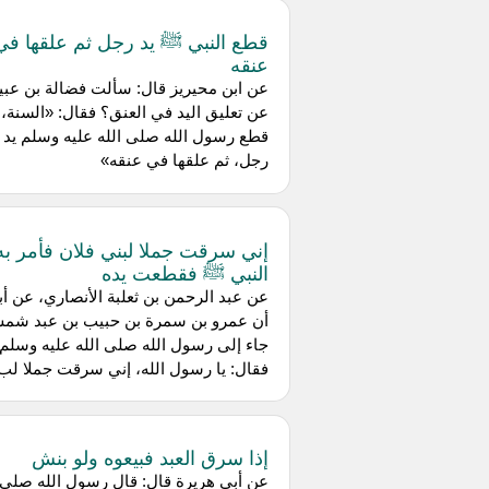
قطع النبي ﷺ يد رجل ثم علقها ف
عنقه
عن ابن محيريز قال: سألت فضالة بن عبي
عن تعليق اليد في العنق؟ فقال: «السنة،
قطع رسول الله صلى الله عليه وسلم يد
رجل، ثم علقها في عنقه»
إني سرقت جملا لبني فلان فأمر به
النبي ﷺ فقطعت يده
عن عبد الرحمن بن ثعلبة الأنصاري، عن أبي
أن عمرو بن سمرة بن حبيب بن عبد شم
جاء إلى رسول الله صلى الله عليه وسلم
فقال: يا رسول الله، إني سرقت جملا لب.
إذا سرق العبد فبيعوه ولو بنش
عن أبي هريرة قال: قال رسول الله صلى ا