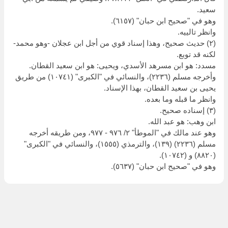
سعيد.
وهو في "صحيح ابن حبان" (٦١٥٧).
وانظر تالييه.
(٢) حديث صحيح، وهذا إسناد قوي من أجل ابن عجلان -وهو محمد-
لكنه قد توبع.
مسدد: هو ابن مسرهد الأسدي، ويحيى: هو ابن سعيد القطان.
وأخرجه مسلم (٢٢٣٦)، والنسائي في "الكبرى" (١٠٧٤١) من طريق
يحيى بن سعيد القطان، بهذا الإسناد.
وانظر ما قبله وما بعده.
(٣) إسناده صحيح.
ابن وهب: هو عبد الله.
وهو عند مالك في "الموطأ" ٢/ ٩٧٦ - ٩٧٧، ومن طريقه أخرجه
مسلم (٢٢٣٦) (١٣٩)، والترمذي (١٥٥٥)، والنسائي في "الكبرى"
(٨٨٢٠) و (١٠٧٤٢).
وهو في "صحيح ابن حبان" (٥٦٣٧).