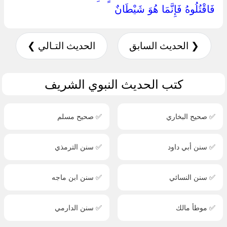
فَاقْتُلُوهُ فَإِنَّمَا هُوَ شَيْطَانٌ ‏
❮ الحديث السابق
الحديث التـالي ❯
كتب الحديث النبوي الشريف
✅ صحيح البخاري
✅ صحيح مسلم
✅ سنن أبي داود
✅ سنن الترمذي
✅ سنن النسائي
✅ سنن ابن ماجه
✅ موطأ مالك
✅ سنن الدارمي