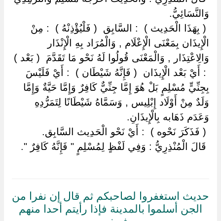
وَالنَّسَائِيُّ.
‏ ‏( بِهَذَا الْحَدِيث ) ‏ ‏: السَّابِق ‏ ‏( فَلْيُؤْذِنْهُ ) ‏ ‏: مِنْ
الْإِيذَان بِمَعْنَى الْإِعْلَام , وَالْمُرَاد بِهِ الْإِنْذَار
وَالِاعْتِذَار , وَالْمَعْنَى قُولُوا لَهُ نَحْو مَا تَقَدَّمَ ‏ ‏( بَعْد )
‏ ‏: أَيْ بَعْد الْإِيذَان ‏ ‏( فَإِنَّهُ شَيْطَان ) ‏ ‏: أَيْ فَلَيْسَ
بِجِنِّيٍّ مُسْلِمٍ بَلْ هُوَ إِمَّا جِنِّيٌّ كَافِرٌ وَإِمَّا حَيَّةٌ وَإِمَّا
وَلَدٌ مِنْ أَوْلَاد إِبْلِيس , وَسَمَّاهُ شَيْطَانًا لِتَمَرُّدِهِ
وَعَدَم ذَهَابه بِالْإِيذَانِ.
‏ ‏( فَذَكَرَ نَحْوه ) ‏ ‏: أَيْ نَحْو الْحَدِيث السَّابِق.
‏ ‏قَالَ الْمُنْذِرِيُّ : وَفِي لَفْظٍ لِمُسْلِمٍ " فَإِنَّهُ كَافِرٌ ".
حديث استغفروا لصاحبكم ثم قال إن نفرا من
الجن أسلموا بالمدينة فإذا رأيتم أحدا منهم