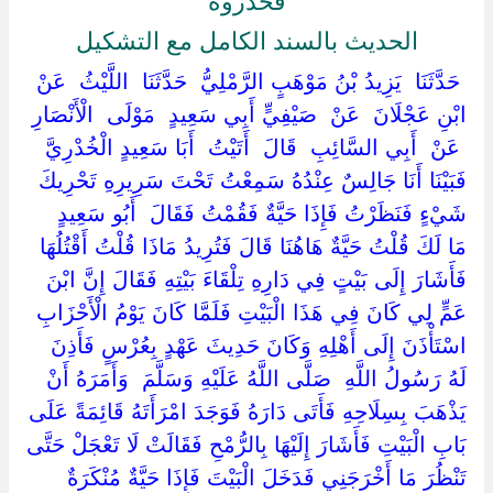
فحذروه
الحديث بالسند الكامل مع التشكيل
‏ ‏حَدَّثَنَا ‏ ‏يَزِيدُ بْنُ مَوْهَبٍ الرَّمْلِيُّ ‏ ‏حَدَّثَنَا ‏ ‏اللَّيْثُ ‏ ‏عَنْ ‏
‏ابْنِ عَجْلَانَ ‏ ‏عَنْ ‏ ‏صَيْفِيٍّ أَبِي سَعِيدٍ ‏ ‏مَوْلَى ‏ ‏الْأَنْصَارِ
‏ ‏عَنْ ‏ ‏أَبِي السَّائِبِ ‏ ‏قَالَ ‏ ‏أَتَيْتُ ‏ ‏أَبَا سَعِيدٍ الْخُدْرِيَّ ‏
‏فَبَيْنَا أَنَا جَالِسٌ عِنْدُهُ سَمِعْتُ تَحْتَ سَرِيرِهِ تَحْرِيكَ
شَيْءٍ فَنَظَرْتُ فَإِذَا حَيَّةٌ فَقُمْتُ فَقَالَ ‏ ‏أَبُو سَعِيدٍ ‏
‏مَا لَكَ قُلْتُ حَيَّةٌ هَاهُنَا قَالَ فَتُرِيدُ مَاذَا قُلْتُ أَقْتُلُهَا
فَأَشَارَ إِلَى بَيْتٍ فِي دَارِهِ تِلْقَاءَ بَيْتِهِ فَقَالَ إِنَّ ابْنَ
عَمٍّ لِي كَانَ فِي هَذَا الْبَيْتِ فَلَمَّا كَانَ يَوْمُ الْأَحْزَابِ
اسْتَأْذَنَ إِلَى أَهْلِهِ وَكَانَ حَدِيثَ عَهْدٍ بِعُرْسٍ فَأَذِنَ
لَهُ رَسُولُ اللَّهِ ‏ ‏صَلَّى اللَّهُ عَلَيْهِ وَسَلَّمَ ‏ ‏وَأَمَرَهُ أَنْ
يَذْهَبَ بِسِلَاحِهِ فَأَتَى دَارَهُ فَوَجَدَ امْرَأَتَهُ قَائِمَةً عَلَى
بَابِ الْبَيْتِ فَأَشَارَ إِلَيْهَا بِالرُّمْحِ فَقَالَتْ لَا تَعْجَلْ حَتَّى
تَنْظُرَ مَا أَخْرَجَنِي فَدَخَلَ الْبَيْتَ فَإِذَا حَيَّةٌ مُنْكَرَةٌ