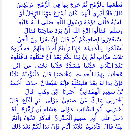
فَطَعَنَهَا بِالرُّمْحِ ثُمَّ خَرَجَ بِهَا فِي الرُّمْحِ ‏ ‏تَرْتَكِضُ ‏
‏قَالَ فَلَا أَدْرِي أَيُّهُمَا كَانَ أَسْرَعَ مَوْتًا الرَّجُلُ أَوْ
الْحَيَّةُ فَأَتَى قَوْمُهُ رَسُولَ اللَّهِ ‏ ‏صَلَّى اللَّهُ عَلَيْهِ
وَسَلَّمَ ‏ ‏فَقَالُوا ادْعُ اللَّهَ أَنْ يَرُدَّ صَاحِبَنَا فَقَالَ
اسْتَغْفِرُوا لِصَاحِبِكُمْ ثُمَّ قَالَ ‏ ‏إِنَّ نَفَرًا مِنْ الْجِنِّ
أَسْلَمُوا ‏ ‏بِالْمَدِينَةِ ‏ ‏فَإِذَا رَأَيْتُمْ أَحَدًا مِنْهُمْ ‏ ‏فَحَذِّرُوهُ ‏
‏ثَلَاثَ مَرَّاتٍ ثُمَّ إِنْ بَدَا لَكُمْ بَعْدُ أَنْ تَقْتُلُوهُ فَاقْتُلُوهُ
بَعْدَ الثَّلَاثِ ‏ ‏حَدَّثَنَا ‏ ‏مُسَدَّدٌ ‏ ‏حَدَّثَنَا ‏ ‏يَحْيَى ‏ ‏عَنْ ‏ ‏ابْنِ
عَجْلَانَ ‏ ‏بِهَذَا الْحَدِيثِ ‏ ‏مُخْتَصَرًا قَالَ ‏ ‏فَلْيُؤْذِنْهُ ‏ ‏ثَلَاثًا
فَإِنْ بَدَا لَهُ بَعْدُ فَلْيَقْتُلْهُ فَإِنَّهُ شَيْطَانٌ ‏ ‏حَدَّثَنَا ‏ ‏أَحْمَدُ
بْنُ سَعِيدٍ الْهَمْدَانِيُّ ‏ ‏أَخْبَرَنَا ‏ ‏ابْنُ وَهْبٍ ‏ ‏قَالَ
أَخْبَرَنِي ‏ ‏مَالِكٌ ‏ ‏عَنْ ‏ ‏صَيْفِيٍّ ‏ ‏مَوْلَى ‏ ‏ابْنِ أَفْلَحَ ‏ ‏قَالَ
أَخْبَرَنِي ‏ ‏أَبُو السَّائِبِ ‏ ‏مَوْلَى ‏ ‏هِشَامِ بْنِ زُهْرَةَ ‏ ‏أَنَّهُ
دَخَلَ عَلَى ‏ ‏أَبِي سَعِيدٍ الْخُدْرِيِّ ‏ ‏فَذَكَرَ ‏ ‏نَحْوَهُ وَأَتَمَّ
مِنْهُ قَالَ ‏ ‏فَآذِنُوهُ ‏ ‏ثَلَاثَةَ أَيَّامٍ فَإِنْ بَدَا لَكُمْ بَعْدَ ذَلِكَ