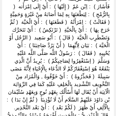
فَأَشَارَ ) ‏ ‏: اِبْن عَمّ ‏ ‏( إِلَيْهَا ) ‏ ‏: أَيْ إِلَى اِمْرَأَته ‏ ‏(
بِالرُّمْحِ ) ‏ ‏: لِيَطْعَنَهَا بِهِ لِمَا أَصَابَهُ مِنْ غَيْرَةٍ وَحَمِيَّةٍ ‏
‏( فَقَالَتْ ) ‏ ‏: اِمْرَأَتُهُ ‏ ‏( فَطَعَنَهَا ) ‏ ‏: أَيْ الْحَيَّة ‏ ‏( ثُمَّ
خَرَجَ بِهَا ) ‏ ‏: أَيْ بِالْحَيَّةِ ‏ ‏( تَرْتَكِضُ ) ‏ ‏: أَيْ تَتَحَرَّك
وَتَضْطَرِب الْحَيَّة ‏ ‏( قَالَ ) ‏ ‏: أَبُو سَعِيد ‏ ‏( الرَّجُل أَوْ
الْحَيَّة ) ‏ ‏: بَيَان لِأَيِّهِمَا ‏ ‏( أَنْ يَرُدَّ صَاحِبَنَا ) ‏ ‏: أَيْ
يُحْيِيهِ ‏ ‏( فَقَالَ ) ‏ ‏: رَسُولُ اللَّه صَلَّى اللَّه عَلَيْهِ
وَسَلَّمَ ‏ ‏( اِسْتَغْفِرُوا لِصَاحِبِكُمْ ) ‏ ‏: يُرِيدُ أَنَّ الَّذِي
يَنْفَعُهُ هُوَ اِسْتِغْفَارُكُمْ لَا الدُّعَاء بِالْإِحْيَاءِ لِأَنَّهُ مَضَى
سَبِيلَهُ ‏ ‏( فَحَذِّرُوهُ ) ‏ ‏: أَيْ خَوِّفُوهُ , وَالْمُرَاد مِنْ
التَّخْوِيف التَّشْدِيد بِالْحَلِفِ عَلَيْهِ كَمَا فِي الرِّوَايَة
الْآتِيَة أَنْ يُقَال لَهَا أَسْأَلُك بِعَهْدِ نُوحٍ وَبِعَهْدِ سُلَيْمَان
بْن دَاوُدَ عَلَيْهِمْ السَّلَام أَنْ لَا تُؤْذِينَا ‏ ‏( ثُمَّ إِنْ بَدَا ) ‏ ‏:
بِالْأَلِفِ أَيْ ظَهَرَ ‏ ‏( لَكُمْ بَعْد ) ‏ ‏: أَيْ بَعْد التَّحْذِير.
‏ ‏قَالَ الْمُنْذِرِيُّ : وَالْحَدِيث أَخْرَجَهُ مُسْلِمٌ وَالتِّرْمِذِيُّ