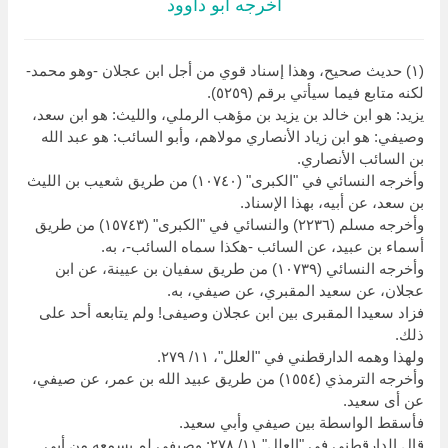
أخرجه أبو داوود
(١) حديث صحيح، وهذا إسناد قوي من أجل ابن عجلان -وهو محمد-
لكنه متابع فيما سيأتي برقم (٥٢٥٩).
يزيد: هو ابن خالد بن يزيد بن مؤهب الرملي، والليث: هو ابن سعد،
وصيفي: هو ابن زياد الأنصاري مولاهم، وأبو السائب: هو عبد الله
بن السائب الأنصاري.
وأخرجه النسائي في "الكبرى" (١٠٧٤٠) من طريق شعيب بن الليث
بن سعد، عن أبيه، بهذا الإسناد.
وأخرجه مسلم (٢٢٣٦) والنسائي في "الكبرى" (١٥٧٤٣) من طريق
أسماء بن عبيد، عن السائب -هكذا سماه السائب-، به.
وأخرجه النسائي (١٠٧٣٩) من طريق سفيان بن عيينة، عن ابن
عجلان، عن سعيد المقبري، عن صيفي، به.
فزاد سعيدا المقبرى بين ابن عجلان وصيفى! ولم يتابعه أحد على
ذلك.
ولهذا وهمه الدارقطني في "العلل"، ١١/ ٢٧٩.
وأخرجه الترمذي (١٥٥٤) من طريق عبيد الله بن عمر، عن صيفي،
عن أى سعيد.
فأسقط الواسطة بين صيفي وأبي سعيد.
قال الدارقطني في "العلل" ١١/ ٢٧٨: وصيفي لم يسمعه من أبي