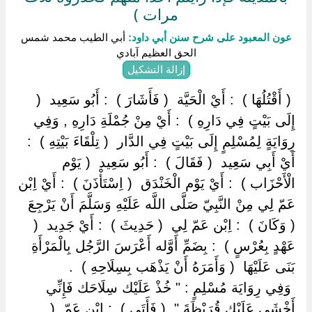
مرات )
عون المعبود على شرح سنن أبي داود:
أبي الطيب محمد شمس
الحق العظيم آبادي
إزالة التشكيل
‏ ‏( أَقْتُلُهَا ) ‏ ‏: أَيْ الْحَيَّة ‏ ‏( فَأَشَارَ ) ‏ ‏: أَبُو سَعِيد ‏ ‏(
إِلَى بَيْتٍ فِي دَارِهِ ) ‏ ‏: أَيْ مِنْ جُمْلَةِ دَارِهِ , وَفِي
رِوَايَةٍ لِمُسْلِمٍ إِلَى بَيْتٍ فِي الدَّار ‏ ‏( تِلْقَاءَ بَيْتِهِ ) ‏ ‏:
أَيْ أَبِي سَعِيد ‏ ‏( فَقَالَ ) ‏ ‏: أَبُو سَعِيد ‏ ‏( يَوْم
الْأَحْزَاب ) ‏ ‏: أَيْ يَوْم الْخَنْدَق ‏ ‏( اِسْتَأْذَنَ ) ‏ ‏: أَيْ اِبْن
عَمّ لِي مِنْ النَّبِيّ صَلَّى اللَّه عَلَيْهِ وَسَلَّمَ أَنْ يَرْجِعَ ‏
‏( وَكَانَ ) ‏ ‏: اِبْن عَمّ لِي ‏ ‏( حَدِيثَ ) ‏ ‏: أَيْ جَدِيد ‏ ‏(
عَهْدٍ بِعُرْسٍ ) ‏ ‏: بِضَمِّ أَوَّله أَعْرَسَ الرَّجُل بِالْمَرْأَةِ
بَنَى عَلَيْهَا ‏ ‏( وَأَمَرَهُ أَنْ يَذْهَب بِسِلَاحِهِ ) ‏ ‏.
‏ ‏وَفِي رِوَايَة مُسْلِمٍ : " خُذْ عَلَيْك سِلَاحَك فَإِنِّي
أَخْشَى عَلَيْك قُرَيْظَةَ " ‏ ‏( فَأَتَى ) ‏ ‏: اِبْن عَمّ ‏ ‏(