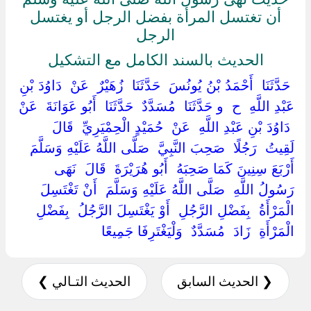
أن تغتسل المرأة بفضل الرجل أو يغتسل
الرجل
الحديث بالسند الكامل مع التشكيل
‏ ‏حَدَّثَنَا ‏ ‏أَحْمَدُ بْنُ يُونُسَ ‏ ‏حَدَّثَنَا ‏ ‏زُهَيْرٌ ‏ ‏عَنْ ‏ ‏دَاوُدَ بْنِ
عَبْدِ اللَّهِ ‏ ‏ح ‏ ‏و حَدَّثَنَا ‏ ‏مُسَدَّدٌ ‏ ‏حَدَّثَنَا ‏ ‏أَبُو عَوَانَةَ ‏ ‏عَنْ
‏ ‏دَاوُدَ بْنِ عَبْدِ اللَّهِ ‏ ‏عَنْ ‏ ‏حُمَيْدٍ الْحِمْيَرِيِّ ‏ ‏قَالَ ‏
‏لَقِيتُ ‏ ‏رَجُلًا ‏ ‏صَحِبَ النَّبِيَّ ‏ ‏صَلَّى اللَّهُ عَلَيْهِ وَسَلَّمَ ‏
‏أَرْبَعَ سِنِينَ كَمَا صَحِبَهُ ‏ ‏أَبُو هُرَيْرَةَ ‏ ‏قَالَ ‏ ‏نَهَى
رَسُولُ اللَّهِ ‏ ‏صَلَّى اللَّهُ عَلَيْهِ وَسَلَّمَ ‏ ‏أَنْ تَغْتَسِلَ
الْمَرْأَةُ ‏ ‏بِفَضْلِ الرَّجُلِ ‏ ‏أَوْ يَغْتَسِلَ الرَّجُلُ ‏ ‏بِفَضْلِ
الْمَرْأَةِ ‏ ‏زَادَ ‏ ‏مُسَدَّدٌ ‏ ‏وَلْيَغْتَرِفَا جَمِيعًا ‏
❮ الحديث السابق
الحديث التـالي ❯