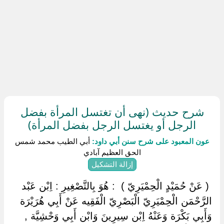
شرح حديث (نهى أن تغتسل المرأة بفضل
الرجل أو يغتسل الرجل بفضل المرأة)
عون المعبود على شرح سنن أبي داود:
أبي الطيب محمد شمس
الحق العظيم آبادي
إزالة التشكيل
‏ ‏( عَنْ حُمَيْدٍ الْحِمْيَرِيّ ) ‏ ‏: هُوَ بِالتَّصْغِيرِ : اِبْن عَبْد
الرَّحْمَن الْحِمْيَرِيّ الْبَصْرِيّ الْفَقِيه عَنْ أَبِي هُرَيْرَة
وَأَبِي بَكْرَة وَعَنْهُ اِبْن سِيرِينَ وَابْن أَبِي وَحْشِيَّة ,