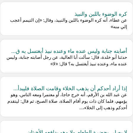
كره الوضوء باللبن والنبيذ
عن عطاء، أنه كره الوضوء باللبن والنبيذ، وقال: «إن التيمم أعجب
إلي منه»
أصابته جنابة وليس عنده ماء وعنده نبيذ أيغتسل به ق...
حدثنا أبو خلدة، قال: سألت أبا العالية، عن رجل أصابته جنابة، وليس
عنده ماء، وعنده نبيذ أيغتسل به؟ قال: «لا»
إذا أراد أحدكم أن يذهب الخلاء وقامت الصلاة فليبدأ...
عن عبد الله بن الأرقم، أنه خرج حاجا، أو معتمرا ومعه الناس، وهو
يؤمهم، فلما كان ذات يوم أقام الصلاة، صلاة الصبح، ثم قال: ليتقدم
أحدكم وذهب إلى الخلاء،...
لا يصلى بحضرة الطعام ولا وهو يدافعه الأخبثان