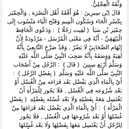
وَثَّقَهُ الْعِجْلِيُّ.
‏ ‏قَالَ اِبْن سِيرِينَ : هُوَ أَفْقَهُ أَهْل الْبَصْرَة , وَالْحِمْيَر
بِكَسْرِ الْحَاء وَسُكُون الْمِيم وَفَتْح الْيَاء مَنْسُوب إِلَى
حِمْيَر بْن سَبَأ ‏ ‏( لَقِيت رَجُلًا ) ‏ ‏: وَدَعْوَى الْحَافِظ
الْبَيْهَقِيِّ - أَنَّهُ فِي مَعْنَى الْمُرْسَل - مَرْدُودَةٌ لِأَنَّ
إِبْهَام الصَّحَابِيّ لَا يَضُرّ , وَقَدْ صَرَّحَ التَّابِعِيّ بِأَنَّهُ
لَقِيَهُ وَوَصَفَهُ بِأَنَّهُ صَحِبَ النَّبِيّ صَلَّى اللَّه عَلَيْهِ
وَسَلَّمَ أَرْبَع سِنِينَ ‏ ‏( قَالَ ) ‏ ‏: الرَّجُل مِنْ أَصْحَاب
النَّبِيّ صَلَّى اللَّه عَلَيْهِ وَسَلَّمَ ‏ ‏( بِفَضْلِ الرَّجُل ) ‏ ‏:
أَيْ بِالْمَاءِ الَّذِي يَفْضُل بَعْد فَرَاغه مِنْ الْغُسْل أَوْ
بَعْد شُرُوعه فِي الْغُسْل , فَلَا يَجُوز لِلْمَرْأَةِ أَنْ
تَغْتَسِل مَعَهُ بِفَضْلِهِ وَلَا بَعْد غُسْله بِفَضْلِهِ ‏ ‏( بِفَضْلِ
الْمَرْأَة ) ‏ ‏: أَيْ بِالْمَاءِ الَّذِي يَفْضُل بَعْد فَرَاغهَا مِنْ
غُسْلهَا أَوْ بَعْد شُرُوعهَا فِي الْغُسْل , فَلَا يَجُوز
لِلرَّجُلِ أَنْ يَغْتَسِل مَعَهَا بِفَضْلِهَا وَلَا بَعْد غُسْلهَا