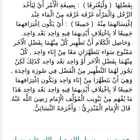
بِفَضْلِهَا ‏ ‏( وَلْيَغْتَرِفَا ) ‏ ‏: بِصِيغَةِ الْأَمْر أَيْ لِيَأْخُذ
الرَّجُل وَالْمَرْأَة غَرْفَة غَرْفَة مِنْ الْمَاء عِنْد
اِغْتِسَالهمَا مِنْهُ ‏ ‏( جَمِيعًا ) ‏ ‏: أَيْ يَكُون اِغْتِرَافهمَا
جَمِيعًا لَا بِاخْتِلَافِ أَيْدِيهمَا فِيهِ وَاحِد بَعْد وَاحِد.
‏ ‏وَحَاصِل الْكَلَام أَنَّ تَطْهِير كُلّ مِنْهُمَا بِفَضْلِ الْآخَر
مَمْنُوع سَوَاء يَتَطَهَّرَانِ مَعًا مِنْ إِنَاء وَاحِد , كُلّ
مِنْهُمَا بِفَضْلِ الْآخَر أَوْ وَاحِد بَعْد وَاحِد كَذَلِكَ لَكِنْ
يَجُوز لَهُمَا التَّطْهِير مِنْ الْفَضْل فِي صُورَة وَاحِدَة ,
وَهِيَ أَنْ يَتَطَهَّرَا مِنْ إِنَاء وَاحِد وَيَكُون اِغْتِرَافهمَا
جَمِيعًا لَا بِاخْتِلَافِ أَيْدِيهمَا فِيهِ وَاحِد بَعْد وَاحِد هَذَا
مَا يُفْهَم مِنْ تَبْوِيب الْمُؤَلِّف الْإِمَام رَضِيَ اللَّه عَنْهُ.
‏ ‏قَالَ الْإِمَام الْمُنْذِرِيُّ : وَأَخْرَجَهُ النَّسَائِيُّ.
حديث نهى رسول الله صلى الله عليه وسلم