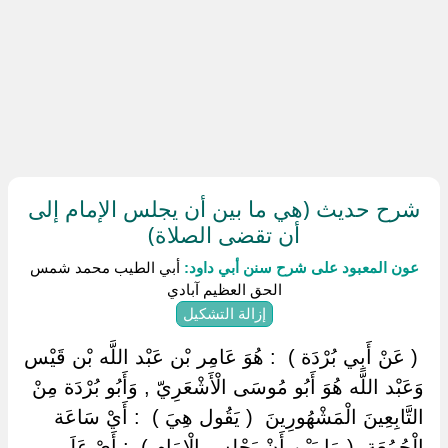
شرح حديث (هي ما بين أن يجلس الإمام إلى
أن تقضى الصلاة)
عون المعبود على شرح سنن أبي داود:
أبي الطيب محمد شمس
الحق العظيم آبادي
إزالة التشكيل
‏ ‏( عَنْ أَبِي بُرْدَة ) ‏ ‏: هُوَ عَامِر بْن عَبْد اللَّه بْن قَيْس
وَعَبْد اللَّه هُوَ أَبُو مُوسَى الْأَشْعَرِيّ , وَأَبُو بُرْدَة مِنْ
التَّابِعِينَ الْمَشْهُورِينَ ‏ ‏( يَقُول هِيَ ) ‏ ‏: أَيْ سَاعَة
الْجُمُعَة ‏ ‏( مَا بَيْن أَنْ يَجْلِس الْإِمَام ) ‏ ‏: أَيْ عَلَى