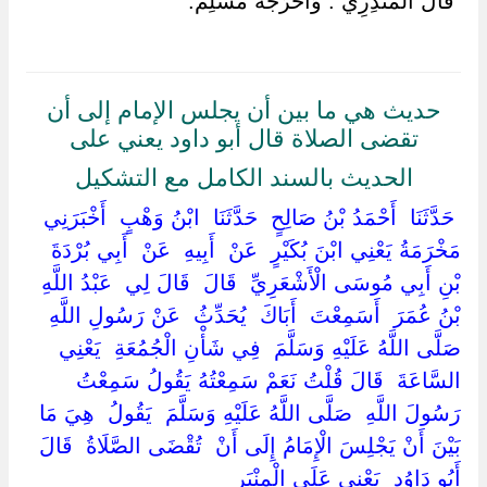
‏ ‏قَالَ الْمُنْذِرِيُّ : وَأَخْرَجَهُ مُسْلِمٌ.
حديث هي ما بين أن يجلس الإمام إلى أن
تقضى الصلاة قال أبو داود يعني على
الحديث بالسند الكامل مع التشكيل
‏ ‏حَدَّثَنَا ‏ ‏أَحْمَدُ بْنُ صَالِحٍ ‏ ‏حَدَّثَنَا ‏ ‏ابْنُ وَهْبٍ ‏ ‏أَخْبَرَنِي ‏
‏مَخْرَمَةُ يَعْنِي ابْنَ بُكَيْرٍ ‏ ‏عَنْ ‏ ‏أَبِيهِ ‏ ‏عَنْ ‏ ‏أَبِي بُرْدَةَ
بْنِ أَبِي مُوسَى الْأَشْعَرِيِّ ‏ ‏قَالَ ‏ ‏قَالَ لِي ‏ ‏عَبْدُ اللَّهِ
بْنُ عُمَرَ ‏ ‏أَسَمِعْتَ ‏ ‏أَبَاكَ ‏ ‏يُحَدِّثُ ‏ ‏عَنْ رَسُولِ اللَّهِ ‏
‏صَلَّى اللَّهُ عَلَيْهِ وَسَلَّمَ ‏ ‏فِي شَأْنِ الْجُمُعَةِ ‏ ‏يَعْنِي
السَّاعَةَ ‏ ‏قَالَ قُلْتُ نَعَمْ سَمِعْتُهُ يَقُولُ سَمِعْتُ
رَسُولَ اللَّهِ ‏ ‏صَلَّى اللَّهُ عَلَيْهِ وَسَلَّمَ ‏ ‏يَقُولُ ‏ ‏هِيَ مَا
بَيْنَ أَنْ يَجْلِسَ الْإِمَامُ إِلَى أَنْ ‏ ‏تُقْضَى الصَّلَاةُ ‏ ‏قَالَ ‏
‏أَبُو دَاوُد ‏ ‏يَعْنِي عَلَى الْمِنْبَرِ ‏