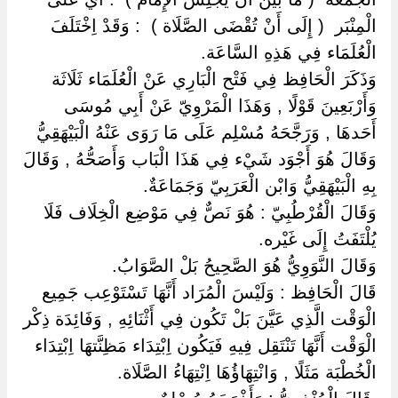
الْمِنْبَر ‏ ‏( إِلَى أَنْ تُقْضَى الصَّلَاة ) ‏ ‏: وَقَدْ اِخْتَلَفَ
الْعُلَمَاء فِي هَذِهِ السَّاعَة.
وَذَكَرَ الْحَافِظ فِي فَتْح الْبَارِي عَنْ الْعُلَمَاء ثَلَاثَة
وَأَرْبَعِينَ قَوْلًا , وَهَذَا الْمَرْوِيّ عَنْ أَبِي مُوسَى
أَحَدهَا , وَرَجَّحَهُ مُسْلِم عَلَى مَا رَوَى عَنْهُ الْبَيْهَقِيُّ
وَقَالَ هُوَ أَجْوَد شَيْء فِي هَذَا الْبَاب وَأَصَحُّهُ , وَقَالَ
بِهِ الْبَيْهَقِيُّ وَابْن الْعَرَبِيّ وَجَمَاعَةٌ.
وَقَالَ الْقُرْطُبِيّ : هُوَ نَصٌّ فِي مَوْضِع الْخِلَاف فَلَا
يُلْتَفَتُ إِلَى غَيْره.
وَقَالَ النَّوَوِيُّ هُوَ الصَّحِيحُ بَلْ الصَّوَابُ.
قَالَ الْحَافِظ : وَلَيْسَ الْمُرَاد أَنَّهَا تَسْتَوْعِب جَمِيع
الْوَقْت الَّذِي عَيَّنَ بَلْ تَكُون فِي أَثْنَائِهِ , وَفَائِدَة ذِكْر
الْوَقْت أَنَّهَا تَنْتَقِل فِيهِ فَيَكُون اِبْتِدَاء مَظِنَّتهَا اِبْتِدَاء
الْخُطْبَة مَثَلًا , وَانْتِهَاؤُهَا اِنْتِهَاءُ الصَّلَاة.