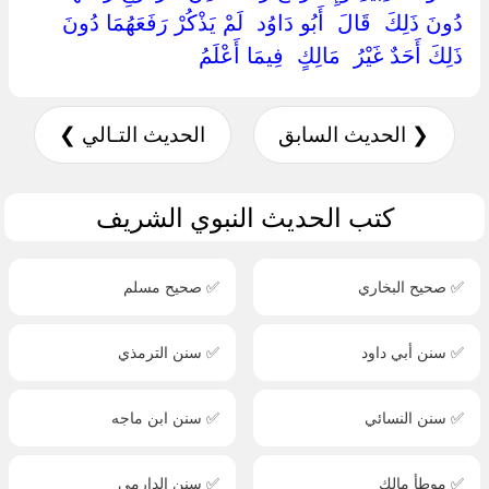
دُونَ ذَلِكَ ‏ ‏قَالَ ‏ ‏أَبُو دَاوُد ‏ ‏لَمْ يَذْكُرْ رَفَعَهُمَا دُونَ
ذَلِكَ أَحَدٌ غَيْرُ ‏ ‏مَالِكٍ ‏ ‏فِيمَا أَعْلَمُ ‏
❮ الحديث السابق
الحديث التـالي ❯
كتب الحديث النبوي الشريف
✅ صحيح البخاري
✅ صحيح مسلم
✅ سنن أبي داود
✅ سنن الترمذي
✅ سنن النسائي
✅ سنن ابن ماجه
✅ موطأ مالك
✅ سنن الدارمي