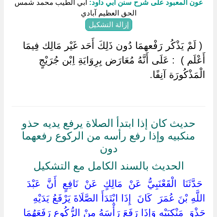
عون المعبود على شرح سنن أبي داود:
أبي الطيب محمد شمس
الحق العظيم آبادي
إزالة التشكيل
‏ ‏( لَمْ يَذْكُر رَفْعهمَا دُون ذَلِكَ أَحَد غَيْر مَالِك فِيمَا
أَعْلَم ) ‏ ‏: عَلَى أَنَّهُ مُعَارَض بِرِوَايَةِ اِبْن جُرَيْجٍ
الْمَذْكُورَة آنِفًا.
حديث كان إذا ابتدأ الصلاة يرفع يديه حذو
منكبيه وإذا رفع رأسه من الركوع رفعهما
دون
الحديث بالسند الكامل مع التشكيل
‏ ‏حَدَّثَنَا ‏ ‏الْقَعْنَبِيُّ ‏ ‏عَنْ ‏ ‏مَالِكٍ ‏ ‏عَنْ ‏ ‏نَافِعٍ ‏ ‏أَنَّ ‏ ‏عَبْدَ
اللَّهِ بْنَ عُمَرَ ‏ ‏كَانَ ‏ ‏إِذَا ابْتَدَأَ الصَّلَاةَ يَرْفَعُ يَدَيْهِ ‏
‏حَذْوَ ‏ ‏مَنْكِبَيْهِ وَإِذَا رَفَعَ رَأْسَهُ مِنْ الرُّكُوعِ رَفَعَهُمَا