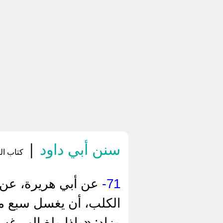
سنن أبي داود
|
كتاب الط
71-
عن أبي هريرة، عن ا
وزاد: «وإذا ولغ الهر غسل