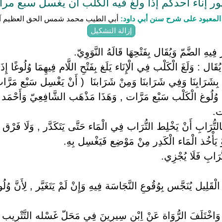
إناء أحدكم إذا ولغ فيه الكلب أن يغسل سبع مرار
لمعبود على شرح سنن أبي داود:
أبي الطيب محمد شمس الحق العظيم آب
إزالة التشكيل
 فِيهِ الضَّمّ وَيُقَال بِفَتْحِهَا قَالَهُ النَّوَوِيّ.
 : يُقَال : وَلَغَ الْكَلْب فِي الْإِنَاء يَلَغ بِفَتْحِ اللَّام فِيهِمَا وُلُوغً
ب بِشَرَابِنَا وَفِي شَرَابنَا وَمِنْ شَرَابنَا ‏ ‏( أَنْ يَغْسِل سَبْع مَرَّات أ
وغ الْكَلْب سَبْع مَرَّات , وَهَذَا مَذْهَب الشَّافِعِيّ وَأَحْمَد وَجُ
ت.
ِالتُّرَابِ أَنْ يَخْلِط التُّرَاب فِي الْمَاء حَتَّى يَتَكَدَّر , وَلَا فَرْق
ْ يَأْخُذ الْمَاء الْكَدِر مِنْ مَوْضِع فَيَغْسِل بِهِ.
ُرَابِ فَلَا يُجْزِي.
الْقَلِيل يُنَجَّس بِوُقُوعِ النَّجَاسَة فِيهِ وَإِنْ لَمْ يَتَغَيَّر , لِأَنَّ وُلُ
 وَاخْتَلَفَ الرُّوَاة عَنْ اِبْن سِيرِينَ فِي مَحَلّ غَسْله التَّتْرِيب