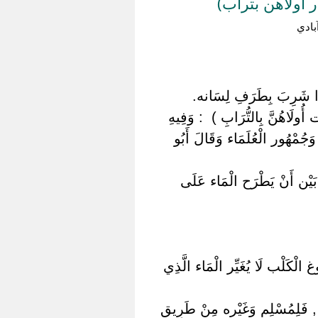
 أولاهن بتراب)
ادي
ا إِذَا شَرِبَ بِطَرَفِ لِسَانه.
ُولَاهُنَّ بِالتُّرَابِ ) ‏ ‏: وَفِيهِ
مْهُور الْعُلَمَاء وَقَالَ أَبُو
 بَيْن أَنْ يَطْرَح الْمَاء عَلَى
وغ الْكَلْب لَا يُغَيِّر الْمَاء الَّذِي
 , فَلِمُسْلِمٍ وَغَيْره مِنْ طَرِيق