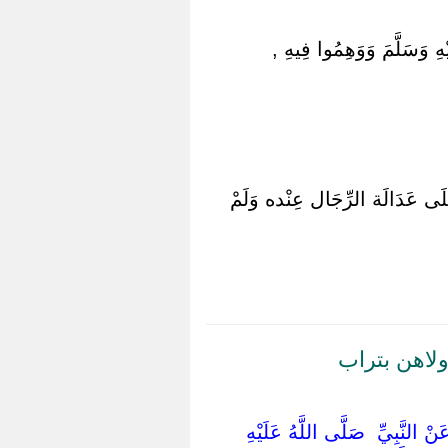
ْهِ وَسَلَّمَ وَوَهِمُوا فِيهِ ,
َلَى عَدَالَة الرِّجَال عِنْده وَلَمْ
ولاهن بتراب
عَنْ النَّبِيِّ ‏ ‏صَلَّى اللَّهُ عَلَيْهِ