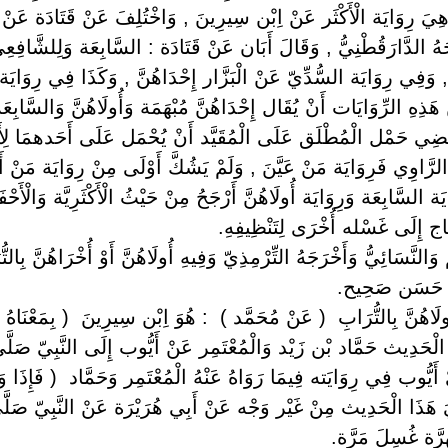
ِيَ رِوَايَة الْأَكْثَر عَنْ اِبْن سِيرِينَ , وَاخْتُلِفَ عَنْ قَتَادَة عَ
َجَهُ الدَّارَقُطْنِيُّ , وَقَالَ أَبَان عَنْ قَتَادَة : السَّابِعَة وَلِلشَّاف
َّ , وَفِي رِوَايَة السُّدِّيّ عَنْ الْبَزَّار إِحْدَاهُنَّ , وَكَذَا فِي رِوَ
َذِهِ الرِّوَايَات أَنْ يُقَال إِحْدَاهُنَّ مُبْهَمَة وَأُولَاهُنَّ وَالسَّابِعَة
تَضِي حَمْل الْمُطْلَق عَلَى الْمُقَيَّد أَنْ يُحْمَل عَلَى أَحَدهمَا لِأَنّ
ْ الرَّاوِي فَرِوَايَة مَنْ عَيَّنَ , وَلَمْ يَشُكَّ أَوْلَى مِنْ رِوَايَة مَنْ أ
يَة السَّابِعَة وَرِوَايَة أُولَاهُنَّ أَرْجَحُ مِنْ حَيْثُ الْأَكْثَرِيَّة وَالْأَح
ِيَاج إِلَى غَسْله أُخْرَى لِتَنْظِيفِهِ.
وَالنَّسَائِيُّ وَأَخْرَجَهُ التِّرْمِذِيّ وَفِيهِ أُولَاهُنَّ أَوْ أُخْرَاهُنَّ بِالتّ
يث حَسَن صَحِيح.
ُولَاهُنَّ بِالتُّرَابِ ‏ ‏( عَنْ مُحَمَّد ) ‏ ‏: هُوَ اِبْن سِيرِينَ ‏ ‏( بِمَعْنَاهُ
فَع الْحَدِيث حَمَّاد بْن زَيْد وَالْمُعْتَمِر عَنْ أَيُّوب إِلَى النَّبِيّ صَلَّى 
 أَيُّوب فِي رِوَايَته فِيمَا رَوَاهُ عَنْهُ الْمُعْتَمِر وَحَمَّاد ‏ ‏( فَإِذَا وَ
هَذَا الْحَدِيث مِنْ غَيْر وَجْه عَنْ أَبِي هُرَيْرَة عَنْ النَّبِيّ صَلَّى ا
هِرَّة غُسِلَ مَرَّة.