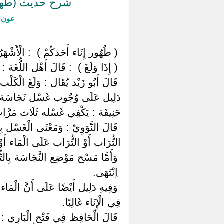
شرح حديث (طهور 
عون ا
‏ ‏( طُهُور إِنَاء أَحَدكُمْ ) ‏ ‏: الْأَشْهَرُ
‏ ‏( إِذَا وَلَغَ ) ‏ ‏: قَالَ أَهْل اللُّغَة
‏ ‏قَالَ أَبُو زَيْد يُقَال : وَلَغَ الْكَلْ
دَلِيل عَلَى وُجُوب غَسْل نَجَاسَة وُلُ
حَنِيفَة : يَكْفِي غَسْله ثَلَاث مَرَّا
‏ ‏قَالَ النَّوَوِيّ : وَمَعْنَى الْغَسْل ب
التُّرَاب أَوْ التُّرَاب عَلَى الْمَاء أَو
‏ ‏وَأَمَّا مَسْح مَوْضِع النَّجَاسَة بِالتّ
‏ ‏اِنْتَهَى.
‏ ‏وَفِيهِ دَلِيل أَيْضًا عَلَى أَنَّ الْمَاء 
فِي الْإِنَاء غَالِبًا.
‏ ‏قَالَ الْحَافِظ فِي فَتْح الْبَارِي :