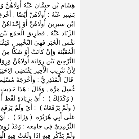
هِشَام بْن حَسَّان عَنْهُ أُولَاهُنَّ وَه
بَشِير عَنْهُ : أُولَاهُنَّ أَيْضًا , أَخْر
اِبْن سِيرِينَ أُولَاهُنَّ أَوْ إِحْدَاهُن
الزِّنَاد عَنْهُ , فَطَرِيق الْجَمْع بَيْن ه
نَفْس الْخَبَر فَهِيَ التَّخْيِير , فَيَقْ
الْمُعَيِّنَة وَإِنْ كَانَتْ أَوْ شَكًّا مِن
التَّرْجِيح بَيْن رِوَايَة أُولَاهُنَّ وَرِوَا
لِأَنَّ تَتْرِيب الْأَخِير يَقْتَضِي الِاحْت
‏ ‏قَالَ الْمُنْذِرِيُّ : وَأَخْرَجَهُ مُسْلِم 
غُسِلَ مَرَّة , وَقَالَ : هَذَا حَدِ
‏ ‏( وَكَذَلِكَ ) ‏ ‏: أَيْ بِزِيَادَةِ لَفْظ أ
‏( وَلَمْ يَرْفَعَاهُ ) ‏ ‏: أَيْ وَلَمْ يَرْ
عَلَى أَبِي هُرَيْرَة ‏ ‏( وَزَادَ ) ‏ ‏: أَيْ
التِّرْمِذِيّ فِي جَامِعه : وَقَدْ رُوِيَ 
وَلَمْ يَذْكُر فِيهِ إِذَا وَلَغَتْ فِيهِ الْ