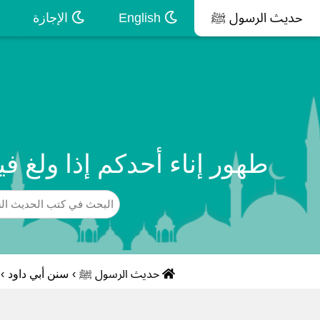
حديث الرسول ﷺ
English
الإجازة
طهور إناء أحدكم إذا ولغ ف
حديث الرسول ﷺ
›
سنن أبي داود
›