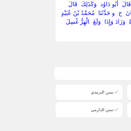
الَ ‏ ‏أَبُو دَاوُد ‏ ‏وَكَذَلِكَ ‏ ‏قَالَ ‏
نَ ‏ ‏ح ‏ ‏و حَدَّثَنَا ‏ ‏مُحَمَّدُ بْنُ عُبَيْدٍ
 ‏ ‏وَزَادَ وَإِذَا ‏ ‏وَلَغَ ‏ ‏الْهِرُّ غُسِلَ
✅ سنن الترمذي
✅ سنن الدارمي