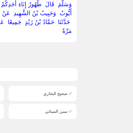
وَسَلَّمَ ‏ ‏قَالَ ‏ ‏طُهُورُ إِنَاءِ أَحَدِكُمْ 
‏أَيُّوبُ ‏ ‏وَحَبِيبُ بْنُ الشَّهِيدِ ‏ ‏عَنْ ‏ ‏مُ
‏ ‏حَدَّثَنَا ‏ ‏حَمَّادُ بْنُ زَيْدٍ ‏ ‏جَمِيعًا ‏ ‏ع
مَرَّةً ‏
✅ صحيح البخاري
✅ سنن النسائي