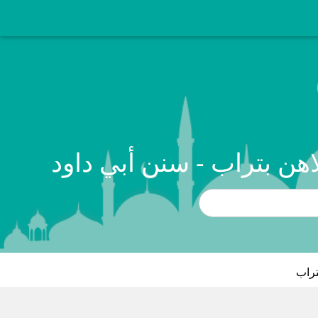
اهن بتراب - سنن أبي داود
تراب