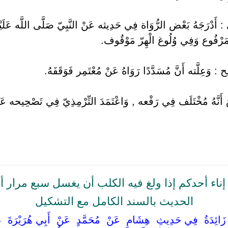
قِيُّ : أَدْرَجَهُ بَعْض الرُّوَاة فِي حَدِيثه عَنْ النَّبِيّ صَلَّى اللَّه عَلَي
 مَرْفُوع وَفِي وُلُوغ الْهِرّ مَوْقُوف.
ِيح : وَعِلَّته أَنَّ مُسَدَّدًا رَوَاهُ عَنْ مُعْتَمِر فَوَقَفَهُ.
َصَ أَنَّهُ مُخْتَلَف فِي رَفْعه , وَاعْتَمَدَ التِّرْمِذِيّ فِي تَصْحِيحه ع
اء أحدكم إذا ولغ فيه الكلب أن يغسل سبع مرار أ
الحديث بالسند الكامل مع التشكيل
ا ‏ ‏زَائِدَةُ ‏ ‏فِي حَدِيثِ ‏ ‏هِشَامٍ ‏ ‏عَنْ ‏ ‏مُحَمَّدٍ ‏ ‏عَنْ ‏ ‏أَبِي هُرَيْرَةَ ‏ ‏