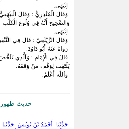
‏ ‏اِنْتَهَى.
‏ ‏وَقَالَ الْمُنْذِرِيُّ : وَقَالَ الْبَيْهَ
وَالصَّحِيح أَنَّهُ فِي وُلُوغ الْكَلْب
‏ ‏اِنْتَهَى.
‏ ‏وَقَالَ الزَّيْلَعِيّ : قَالَ فِي التَّنْق
‏ ‏رَوَاهُ عَنْهُ أَبُو دَاوُدَ.
‏ ‏قَالَ فِي الْإِمَام : وَاَلَّذِي تَلَخّ
يَلْتَفِت لِوَقْفِ مَنْ وَقَفَهُ.
‏ ‏وَاَللَّه أَعْلَمُ.
حديث طهور إن
‏ ‏حَدَّثَنَا ‏ ‏أَحْمَدُ بْنُ يُونُسَ ‏ ‏حَدَّثَنَ