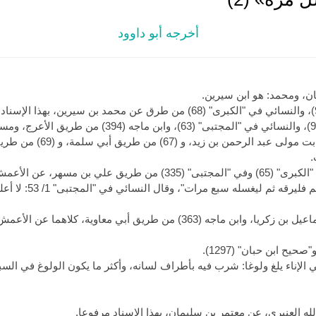
أخرجه أبو داوود
ان، ومحمد: هو ابن سيرين.
.
وأخرجه مسلم (279) (89)، والنسائي في "الكبرى" (65) وفي "المجتبى" (335
هريرة رفعه: "إذا ولغ ا
 الإناء يلغ ولوغا: شرب فيه بأطراف لسانه، وأكثر ما يكون الولوغ في السب