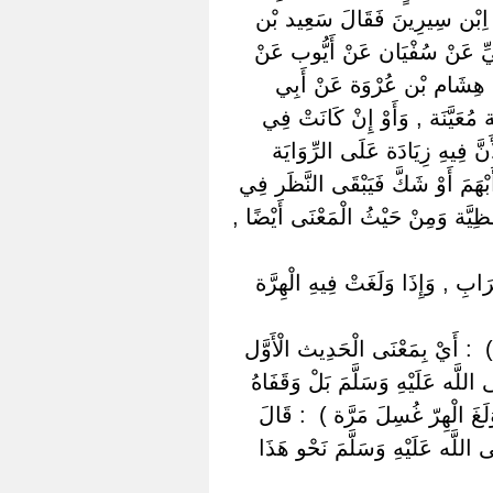
نْ اِبْن سِيرِينَ فَقَالَ سَعِيد بْن
ِعِيِّ عَنْ سُفْيَان عَنْ أَيُّوب عَنْ
ايَة هِشَام بْن عُرْوَة عَنْ أَبِي
 مُعَيَّنَة , وَأَوْ إِنْ كَانَتْ فِي
َ فِيهِ زِيَادَة عَلَى الرِّوَايَة
َبْهَمَ أَوْ شَكَّ فَيَبْقَى النَّظَر فِي
ْفَظِيَّة وَمِنْ حَيْثُ الْمَعْنَى أَيْضًا ,
ُرَابِ , وَإِذَا وَلَغَتْ فِيهِ الْهِرَّة
 ) ‏ ‏: أَيْ بِمَعْنَى الْحَدِيث الْأَوَّل ‏
اللَّه عَلَيْهِ وَسَلَّمَ بَلْ وَقَفَاهُ
لَغَ الْهِرّ غُسِلَ مَرَّة ) ‏ ‏: قَالَ
للَّه عَلَيْهِ وَسَلَّمَ نَحْو هَذَا