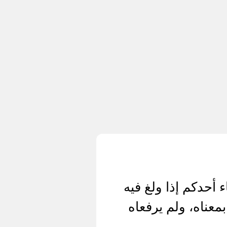
أحدكم إذا ولغ فيه
» (1) 72- عن أبي هريرة بمعناه، ولم يرفعاه