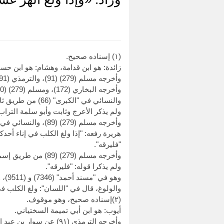
(١) إسناده صحيح.
زائدة: هو ابن قدامة، وهشام: هو ابن حس
وأخرجه مسلم (279) (91)، والترمذي (91)، والنسائي في "الكبرى" (68) من طرق عن محمد بن سيرين، بهذا الإسناد.
والنسائي في "الكبرى" (66) من طريق ثابت مولى عبد الرحمن بن زيد، و (67) من طريق أبي سلمة، و (69) من طريق أبي رافع، أربعتهم عن أبي هريرة.
ولم يذكر الأعرج وثابت وأبو سلمة التراب
"فليرقه".
وأخرجه مسلم (279) (89) من طريق إسماعيل بن زكريا، وابن ماجه (363) من طريق أبي معاوية، كلاهما عن الأعمش، به.
ولم يذكرا قوله: "فليرقه".
وهو في "مسند أحمد" (7346) و (9511)، و"صحيح ابن حبان" (1297).
والولوغ، قال في "اللسان": ولغ الكلب في
(٢)إسناده صحيح، وهو موقوف.
أيوب: هو ابن أبي تميمة السختياني.
وأخرجه الترمذي (٩١) عن سوار بن عبد الله العنبري، عن معتمر بن سليمان، بهذا الإسناد مرفوعا.