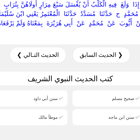
إِذَا ‏ ‏وَلَغَ ‏ ‏فِيهِ الْكَلْبُ أَنْ يُغْسَلَ سَبْعَ مِرَارٍ أُولَاهُنَّ بِتُرَابٍ ‏ ‏قَ
حَمَّدٍ ‏ ‏ح ‏ ‏حَدَّثَنَا ‏ ‏مُسَدَّدٌ ‏ ‏حَدَّثَنَا ‏ ‏الْمُعْتَمِرُ يَعْنِي ابْنَ سُلَيْمَا
َنْ ‏ ‏أَيُّوبَ ‏ ‏عَنْ ‏ ‏مُحَمَّدٍ ‏ ‏عَنْ ‏ ‏أَبِي هُرَيْرَةَ ‏ ‏بِمَعْنَاهُ وَلَمْ يَرْفَعَاهُ
❮ الحديث السابق
الحديث التـالي ❯
كتب الحديث النبوي الشريف
✅ صحيح مسلم
✅ سنن أبي داود
✅ سنن ابن ماجه
✅ موطأ مالك