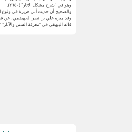
وهو في "شرح مشكل الآثار" (٢٦٥٠).
والصحيح أن حديث أبي هريرة في ولوغ ا
وقد ميزه علي بن نصر الجهضمي، عن قرة 
قاله البيهقي في "معرفة السنن والآثار" ٢/ ٧٠.