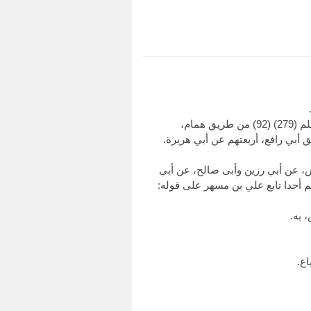
وأخرجه البخاري (172)، ومسلم (279) (90)، والنسائي في "المجتبى" (63)، وابن ماجه (394) من طريق الأعرج، ومسلم (279) (92) من طريق همام،
) من طريق علي بن مسهر، عن الأعمش، عن أبي رزين وأبى صالح، عن أبي
لكلب في إناء أحدكم فليرقه ثم ليغسله سبع مرات"، وقال النسائي في "المجتبى" 1/ 53: لا أعلم أحدا تابع علي بن مسهر على قوله:
اع.